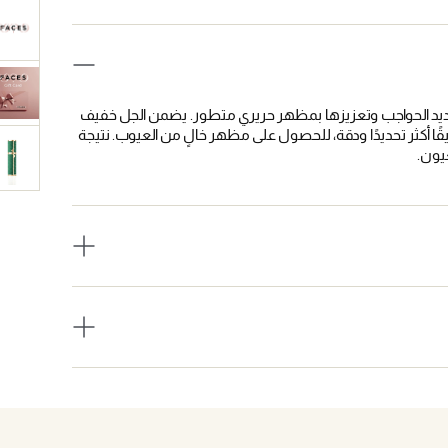
حديد الحواجب وتعزيزها بمظهر حريري متطور. يضمن الجل خفيف
بيقًا أكثر تحديدًا ودقة، للحصول على مظهر خالٍ من العيوب. نتيجة
عيون.