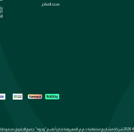
محدد المتاجر
رق
الت
2026 
شركة مشاريع متضامنة ذ.م.م، المعروفة تجارياً باسم "وجوه". جميع الحقوق محفوظة