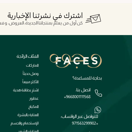
اشترك في نشرتنا الإخبارية
كن أول من يعلم بمنتجاتنا الجديدة، العروض، و فعال
الفئات الرائجة
الماركات
وصل حديثاً
بحاجة للمساعدة؟
الأكثر مبيعاً
اتصل بنا:
اشترِ بطاقة هدية
+9668001111568
عطور
المكياج
العناية بالبشرة
للتواصل عبر الواتساب:
+971563299902
للإستحمام والجسم
العناية بالشعر