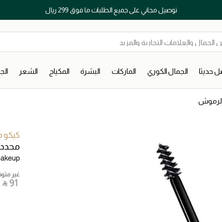
توصيل مجاني على جميع الطلبات ما فوق 299 ريال
 حديثا
الجمال الكوري
الماركات
البشرة
المكياج
الشعر
ال
الرموش
كيكو م
محدد 
akeup
غير متوفر
‎ ⃁ ⁦91⁩ ‎