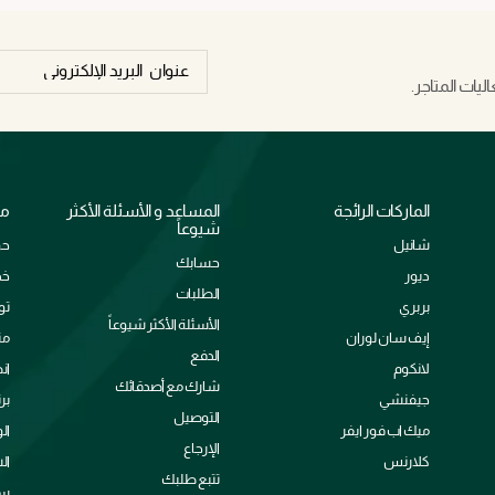
يات المتاجر.
الماركات الرائجة
المساعد و الأسئلة الأكثر
مع
شيوعاً
شانيل
حو
حسابك
ديور
خد
الطلبات
بربري
تو
الأسئلة الأكثر شيوعاً
إيف سان لوران
من
الدفع
لانكوم
ان
شارك مع أصدقائك
جيفنشي
بر
التوصيل
ميك اب فور ايفر
ال
الإرجاع
كلارنس
ال
تتبع طلبك
سي