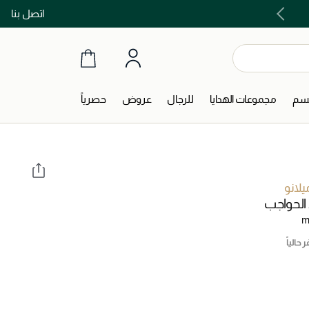
اتصل بنا
اشتري الآن و ادفع لاحقاً مع تابي و تمارا!
جسم
مجموعات الهدايا
للرجال
عروض
حصرياً
يلانو
الحواجب
m
 حالياً