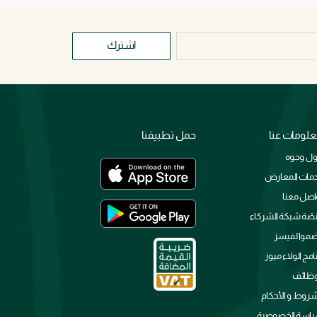
اشترك
لومات عنا
حمل تطبيقنا
ل وجوه
مات المعارض
اصل معنا
صّة شبكة الشركاء
ضموا لفيسز
نامج الولاء ميوز
وظائف
شروط و الأحكام
اسة الخصوصية