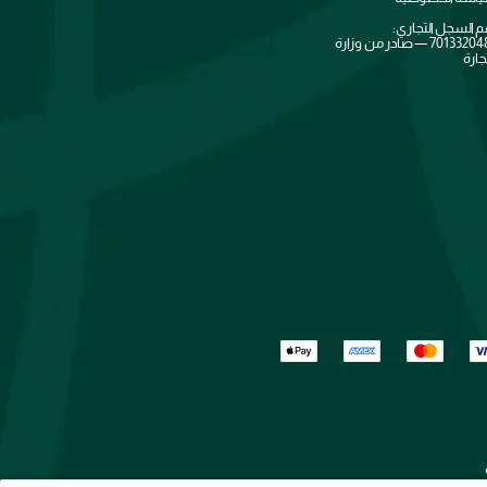
م السجل التجاري:
7013320481 — صادر من وزارة
جارة