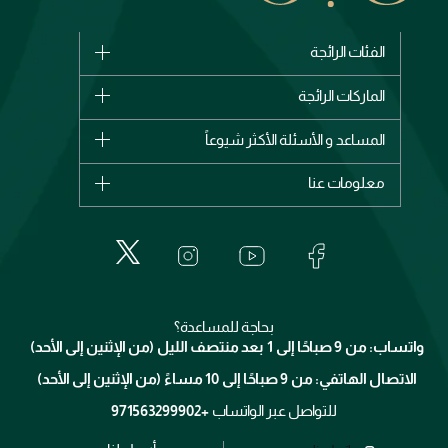
الفئات الرائجة
الماركات
الماركات الرائجة
وصل حديثاً
شانيل
المساعد و الأسئلة الأكثر شيوعاً
الأكثر مبيعاً
ديور
اشترِ بطاقة هدية
حسابك
معلومات عنا
بربري
عطور
الطلبات
إيف سان لوران
حول وجوه
المكياج
الأسئلة الأكثر شيوعاً
لانكوم
خدمات المعارض
العناية بالبشرة
الدفع
جيفنشي
تواصل معنا
للإستحمام والجسم
شارك مع أصدقائك
ميك اب فور ايفر
منصّة شبكة الشركاء
العناية بالشعر
التوصيل
كلارنس
انضموا لفيسز
بحاجة للمساعدة؟
الإرجاع
واتساب: من 9 صباحًا إلى 1 بعد منتصف الليل (من الإثنين إلى الأحد)
برنامج الولاء ميوز
تتبع طلبك
الاتصال الهاتفي: من 9 صباحًا إلى 10 مساءً (من الإثنين إلى الأحد)
الوظائف
محدد المتاجر
الشروط و الأحكام
للتواصل عبر الواتساب
+971563299902
سياسة الخصوصية