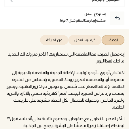
إسترجاع سهل
يمكنك إرجاع هذا المنتج خلال 7 يومًا.
الوصف
كيف يستعمل
عن الماركة
إنه فصل الصيف، فما العاطفة التي ستختارينها؟ الأمر متروك لك لتحديد
مزاجك لهذا اليوم.
اكتشفي أو وي – أو دو تواليت، الإضافة الجديدة والمفعمة بالحيوية إلى
مجموعة أو، والمصممة لتعزيز روحك المعنوية بإحساس من النشوة
الخالصة. وُلد هذا العطر تحت شمس لو دومين دو لا روز الذهبية، ويتميز
بنفحات ورد غراس المميزة ليجسد "نعم" كهربائية تحتفي بالإثارة والحرية
والفرح الخالص، وتدعوك للاحتفال بكل لحظة مشرقة على طريقتك
الخاصة.
ابتُكر العطر بالتعاون مع جيفودان، ومدعوم بتقنية هابي آند بليسفول™
ليمنحك إحساسًا زهريًا منعشًا على البشرة، يجمع بين الجاذبية