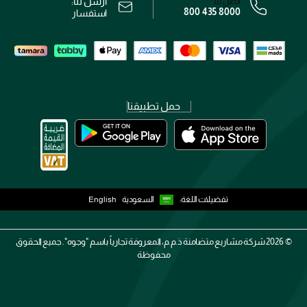
أرسل لنا:
اتصل بنا:
800 435 8000
رقم السجل التجاري: 7013320481 — صادر من وزارة التجارة
استفسار
حمل تطبيقنا
تفضيلات اللغة:
السعودية
English
2026 ©
شركة مشاريع متضامنة ذ.م.م، المعروفة تجارياً باسم "وجوه". جميع الحقوق
محفوظة