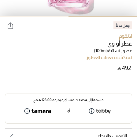
وصل حديثاً
لانكوم
عطر أو وي
عطور نسائية
(100ml)
استكشف نغمات العطور
‎ ⃁ ⁦492⁩ ‎
قسمها إلى 4 دفعات متساوية بقيمة
123.00
⃁
مع
أو
التوصيل والإرجاع