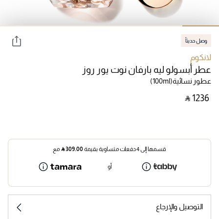
وصل حديثاً
لانكوم
عطر أبسولو ليه بارفان نوت يور روز
عطور نسائية
(100ml)
‎ ⃁ ⁦1236⁩ ‎
قسمها إلى 4 دفعات متساوية بقيمة
309.00
⃁
مع
أو
التوصيل والإرجاع