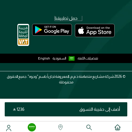
حمل تطبيقنا
تفضيلات اللغة:
السعودية
English
2026 ©
شركة مشاريع متضامنة ذ.م.م، المعروفة تجارياً باسم "وجوه". جميع الحقوق
محفوظة
أضف إلى حقيبة التسوق
‎ ⃁ ⁦1236⁩ ‎