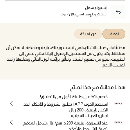
إسترجاع سهل
يمكنك إرجاع هذا المنتج خلال 7 يومًا.
الوصف
عن الماركة
مختبئة في ضباب الشتاء، فهي ليست وردتك، باردة وغامضة، لا يمكن أن
تمتلكها. يكاد يكون من المستحيل الوصول إليها، فهي تنتمي إلى
الطبيعة. تنجو من صقيع الشتاء، وتتألق برائحة الورد المائي وتغلفها رائحة
المسك الناعم.
هدايا مجانية مع هذا المنتج
خصم 15% على طلبك الأول من التطبيق!
استخدم الكود: APP | تطبق الشروط و الأحكام. الحد
الأدنى للإنفاق: 200 ريال
اختاروا العينات المجانية
عند التسووق بقيمة 299 درهم/ريال شامل الموقع.
تطبق الشروط والأحكام