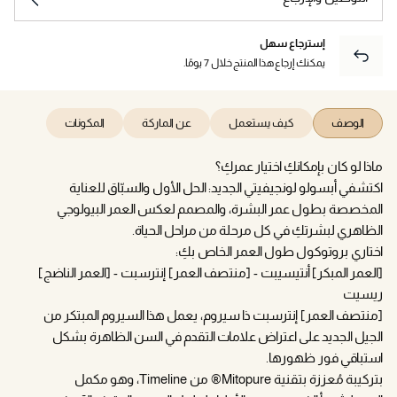
إسترجاع سهل
يمكنك إرجاع هذا المنتج خلال 7 يومًا.
الوصف
كيف يستعمل
عن الماركة
المكونات
ماذا لو كان بإمكانكِ اختيار عمركِ؟
اكتشفي أبسولو لونجيفيتي الجديد: الحل الأول والسبّاق للعناية
المخصصة بطول عمر البشرة، والمصمم لعكس العمر البيولوجي
الظاهري لبشرتكِ في كل مرحلة من مراحل الحياة.
اختاري بروتوكول طول العمر الخاص بكِ:
[العمر المبكر] أنتيسيبت - [منتصف العمر] إنترسبت - [العمر الناضج]
ريسيت
[منتصف العمر] إنترسبت ذا سيروم، يعمل هذا السيروم المبتكر من
الجيل الجديد على اعتراض علامات التقدم في السن الظاهرة بشكل
استباقي فور ظهورها.
بتركيبة مُعززة بتقنية Mitopure® من Timeline، وهو مكمل