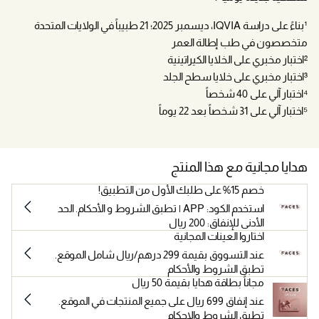
¹بناءً على دراسة IQVIA، ديسمبر 2025؛ 21 طبيباً في الولايات المتحدة
متخصصون في طب إطالة العمر
²اختبار مخبري على الخلايا الكيراتينية
³اختبار مخبري على خلايا سطح الجلد
⁴اختبار آلي على 40 شخصاً
⁵اختبار آلي على 31 شخصاً بعد 22 يوماً
هدايا مجانية مع هذا المنتج
خصم 15% على طلبك الأول من التطبيق!
استخدم الكود: APP | تطبق الشروط و الأحكام. الحد
الأدنى للإنفاق: 200 ريال
اختاروا العينات المجانية
عند التسووق بقيمة 299 درهم/ريال شامل الموقع.
تطبق الشروط والأحكام
مجاناً بطاقة هدايا بقيمة 50 ريال
عند إنفاق 699 ريال على جميع المنتجات في الموقع.
تطبق الشروط والاحكام