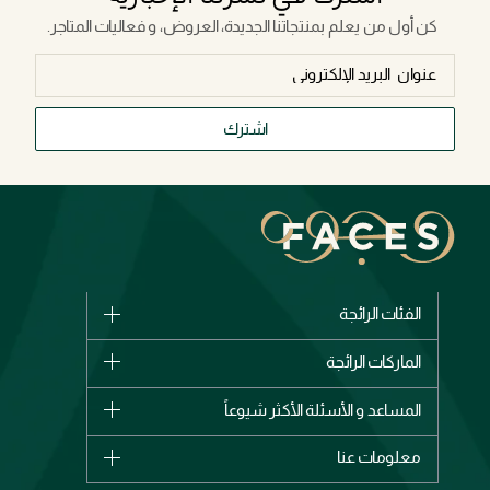
كن أول من يعلم بمنتجاتنا الجديدة، العروض، و فعاليات المتاجر.
اشترك
الفئات الرائجة
الماركات
الماركات الرائجة
وصل حديثاً
شانيل
المساعد و الأسئلة الأكثر شيوعاً
الأكثر مبيعاً
ديور
اشترِ بطاقة هدية
حسابك
معلومات عنا
بربري
عطور
الطلبات
إيف سان لوران