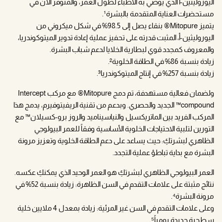
اليوروليثين-أ الذي يوصي به الأطباء لطول العمر، والمتوفر الآن في
مستحضرات العناية المتقدمة بالبشرة¹.
يتميز Mitopure® بنقاء يصل إلى 98.5% في شكل ميكروني من
اليوروليثين-أ، المثبت قدرته على تحفيز عملية إعادة تدوير الميتوكوندريا،
والمعروف كمجدد قوي لبطارية الخلايا لدعم شباب البشرة.
زيادة بنسبة 86% في الطاقة الخلوية².
زيادة بنسبة 257% في إنتاج الميتوكوندريا³.
ولضمان فعالية مستهدفة، تم دمج Mitopure® مع مركب Intercept
compound™ الجديد والحصري. وبدعم من تقنية الريفيتوفيرم، يدمج هذا
المركب الفريد بين الماتريكسيل والنياسيناميد والروز برو-كسيلان™ مع
التورين لتلبية الاحتياجات الخلوية الأساسية وفقاً للعمر البيولوجي
الظاهري لبشرتكِ: حيث يساعد على دعم الطاقة الخلوية وتعزيز مرونة
البشرة مع بداية تباطؤ عملية التجدد.
العمر البيولوجي الظاهري لبشرتكِ هو العمر الوحيد الذي يمكنكِ عكسه.
نتائج مثبتة على علامات التقدم في السن الظاهرة: زيادة بنسبة 52% في
مرونة البشرة⁴.
وعلى علامات التقدم في السن غير المرئية: زيادة بمعدل 4 ملايين خلية
سطحية جديدة يومياً⁵.