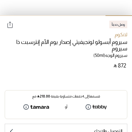
وصل حديثاً
لانكوم
سيروم أبسولو لونجيفيتي إصدار يوم الأم إنترسبت ذا
سيروم
سيروم الوجه
(50ml)
‎ ⃁ ⁦872⁩ ‎
قسمها إلى 4 دفعات متساوية بقيمة
218.00
⃁
مع
أو
التوصيل والإرجاع