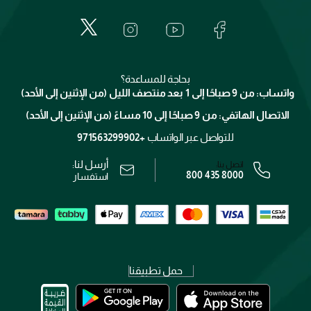
حول وجوه
المكياج
الأسئلة الأكثر شيوعاً
لانكوم
خدمات المعارض
العناية بالبشرة
الدفع
جيفنشي
تواصل معنا
للإستحمام والجسم
شارك مع أصدقائك
ميك اب فور ايفر
منصّة شبكة الشركاء
العناية بالشعر
التوصيل
كلارنس
انضموا لفيسز
بحاجة للمساعدة؟
الإرجاع
واتساب: من 9 صباحًا إلى 1 بعد منتصف الليل (من الإثنين إلى الأحد)
برنامج الولاء ميوز
تتبع طلبك
الاتصال الهاتفي: من 9 صباحًا إلى 10 مساءً (من الإثنين إلى الأحد)
الوظائف
محدد المتاجر
الشروط و الأحكام
للتواصل عبر الواتساب
+971563299902
سياسة الخصوصية
أرسل لنا:
اتصل بنا:
800 435 8000
رقم السجل التجاري: 7013320481 — صادر من وزارة التجارة
استفسار
حمل تطبيقنا