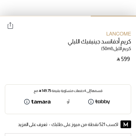
LANCOME
كريم أدفانسد جينيفيك الليلي
كريم الليل
(50ml)
‎ ⃁ ⁦599⁩ ‎
قسمها إلى 4 دفعات متساوية بقيمة
149.75
⃁
مع
أو
اكسب 521 نقطة من ميوز على طلبك -
تعرف على المزيد