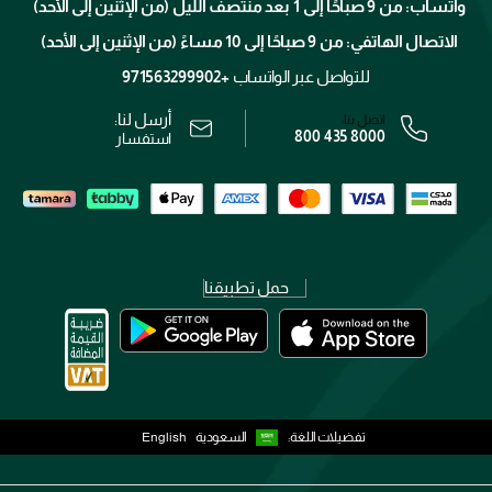
واتساب: من 9 صباحًا إلى 1 بعد منتصف الليل (من الإثنين إلى الأحد)
برنامج الولاء ميوز
تتبع طلبك
الاتصال الهاتفي: من 9 صباحًا إلى 10 مساءً (من الإثنين إلى الأحد)
الوظائف
محدد المتاجر
الشروط و الأحكام
للتواصل عبر الواتساب
+971563299902
سياسة الخصوصية
أرسل لنا:
اتصل بنا:
800 435 8000
رقم السجل التجاري: 7013320481 — صادر من وزارة التجارة
استفسار
حمل تطبيقنا
تفضيلات اللغة:
السعودية
English