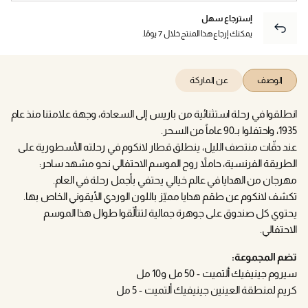
إسترجاع سهل
يمكنك إرجاع هذا المنتج خلال 7 يومًا.
الوصف
عن الماركة
انطلقوا في رحلة استثنائية من باريس إلى السعادة، وجهة علامتنا منذ عام
1935، واحتفلوا بـ90 عاماً من السحر.
عند دقّات منتصف الليل، ينطلق قطار لانكوم في رحلته الأسطورية على
الطريقة الفرنسية، حاملاً روح الموسم الاحتفالي نحو مشهد ساحر:
مهرجان من الهدايا في عالم خيالي يحتفي بأجمل رحلة في العام.
تكشف لانكوم عن طقم هدايا مميّز باللون الوردي الأيقوني الخاص بها.
يحتوي كل صندوق على جوهرة جمالية لتتألّقوا طوال هذا الموسم
الاحتفالي.
تضم المجموعة:
سيروم جينيفيك ألتميت - 50 مل و10 مل
كريم لمنطقة العينين جينيفيك ألتميت - 5 مل