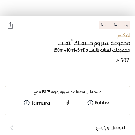
وصل حديثاً
حصرياً
لانكوم
مجموعة سيروم جينيفيك ألتميت
مجموعات العناية بالبشرة
(50ml+10ml+5ml)
‎ ⃁ ⁦607⁩ ‎
قسمها إلى 4 دفعات متساوية بقيمة
151.75
⃁
مع
أو
التوصيل والإرجاع