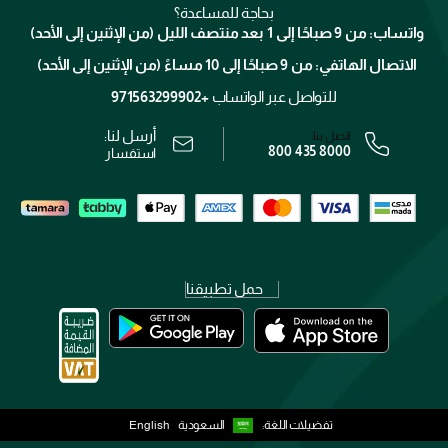
كلارنس
انضموا لفيسز
بحاجة للمساعدة؟
الإرجاع
واتساب: من 9 صباحًا إلى 1 بعد منتصف الليل (من الإثنين إلى الأحد)
برنامج الولاء ميوز
تتبع طلبك
الاتصال الهاتفي: من 9 صباحًا إلى 10 مساءً (من الإثنين إلى الأحد)
الوظائف
محدد المتاجر
الشروط و الأحكام
للتواصل عبر الواتساب
+971563299902
سياسة الخصوصية
أرسل لنا:
اتصل بنا:
800 435 8000
رقم السجل التجاري: 7013320481 — صادر من وزارة التجارة
استفسار
حمل تطبيقنا
تفضيلات اللغة:
السعودية
English