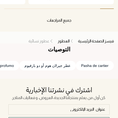
10 hours shift or
questions about what scent I was wearing. Elegant
ill smell it from
and sleek bottle.I love it.
o try this and I
r since I start
جميع المراجعات
using it.
فيسز الصفحة الرئيسية
العطور
عطور نسائية
التوصيات
Pasha de cartier
عطر جيرلان هوم أو دو بارفيوم
 profumo
اشترك في نشرتنا الإخبارية
كن أول من يعلم بمنتجاتنا الجديدة، العروض، و فعاليات المتاجر.