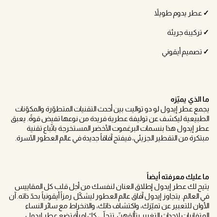
✓
عطر يدوم طويلاً
✓
تركيبة جريئة
✓
تصميم أيقوني
ما الذي يميّزه
يجمع عطر إيدول لو دو تواليت بين أحدث التقنيات المتطوّرة والمكوّنات
الطبيعية ليكشف عن توليفة عطرية فريدة من نوعها تفيض قوةً. يعبق
عطر إيدول هذا بنسمات البرغموت الأخضر المستخرجة باتّباع تقنية
مبتكرة من التقطير الجزيئي، فيفتح آفاقاً جديدة في عالم العطور الآسرة.
ما عليك معرفته أيضاً
يتيح لك عطر إيدول إطلاق العنان لنفسك من أجل قلب كل المقاييس
في العالم. يتجاوز إيدول آفاق عالم العطور ليشكّل رمزاً أيقونياً بحدّ ذاته. آن
الأوان للتعبير عن تميّزك، واكتشاف ذاتك، والانخراط مع سائر النساء
المتفانيات لإحداث التغيير بتألقهنّ. تتحلّى كلّ امرأة تضع عطر إيدول