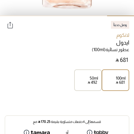
وصل حديثاً
لانكوم
ايدول
عطور نسائية
(100ml)
‎ ⃁ ⁦681⁩ ‎
50ml
100ml
‎ ⃁ ⁦492⁩ ‎
‎ ⃁ ⁦681⁩ ‎
قسمها إلى 4 دفعات متساوية بقيمة
170.25
⃁
مع
أو