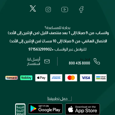
المكياج
الأسئلة الأكثر شيوعاً
لانكوم
خدمات المعارض
العناية بالبشرة
الدفع
جيفنشي
تواصل معنا
للإستحمام والجسم
شارك مع أصدقائك
ميك اب فور ايفر
منصّة شبكة الشركاء
العناية بالشعر
التوصيل
كلارنس
انضموا لفيسز
بحاجة للمساعدة؟
الإرجاع
واتساب: من 9 صباحًا إلى 1 بعد منتصف الليل (من الإثنين إلى الأحد)
برنامج الولاء ميوز
تتبع طلبك
الاتصال الهاتفي: من 9 صباحًا إلى 10 مساءً (من الإثنين إلى الأحد)
الوظائف
محدد المتاجر
الشروط و الأحكام
للتواصل عبر الواتساب
+971563299902
سياسة الخصوصية
أرسل لنا:
اتصل بنا:
800 435 8000
رقم السجل التجاري: 7013320481 — صادر من وزارة التجارة
استفسار
حمل تطبيقنا