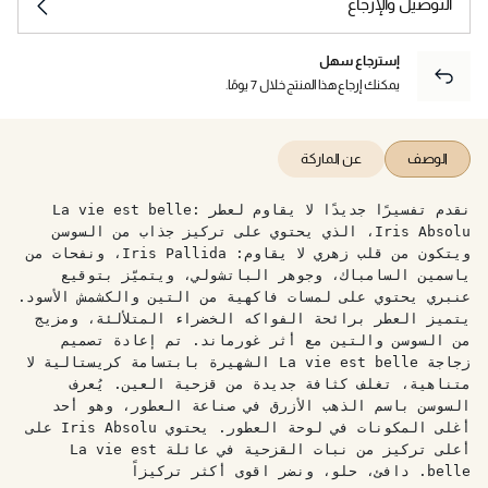
التوصيل والإرجاع
إسترجاع سهل
يمكنك إرجاع هذا المنتج خلال 7 يومًا.
الوصف
عن الماركة
نقدم تفسيرًا جديدًا لا يقاوم لعطر La vie est belle:
Iris Absolu، الذي يحتوي على تركيز جذاب من السوسن
ويتكون من قلب زهري لا يقاوم: Iris Pallida، ونفحات من
ياسمين السامباك، وجوهر الباتشولي، ويتميّز بتوقيع
عنبري يحتوي على لمسات فاكهية من التين والكشمش الأسود.
يتميز العطر برائحة الفواكه الخضراء المتلألئة، ومزيج
من السوسن والتين مع أثر غورماند. تم إعادة تصميم
زجاجة La vie est belle الشهيرة بابتسامة كريستالية لا
متناهية، تغلف كثافة جديدة من قزحية العين. يُعرف
السوسن باسم الذهب الأزرق في صناعة العطور، وهو أحد
أغلى المكونات في لوحة العطور. يحتوي Iris Absolu على
أعلى تركيز من نبات القزحية في عائلة La vie est
belle. دافئ، حلو، ونضر اقوى أكثر تركيزاً