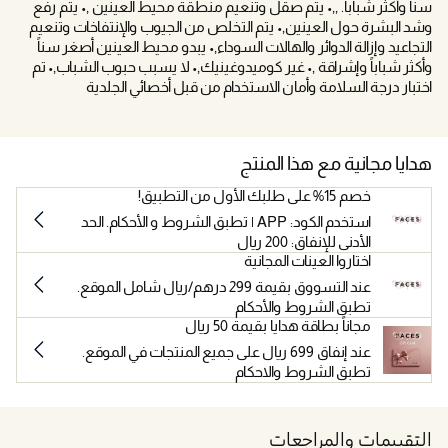
سناً وأكثر شباباً. ,,• يتم صقل وتنعيم منطقة محيط العينين ,• يتم رفع
وشد البشرة حول العينين,• يتم التخلص من الجيوب والإنتفاخات وتنعيم
التجاعيد وإزالة الدوائر والهالات السوداء,• يبدو محيط العينين أصغر سناً
وأكثر شباباً وإشراقة ,• غير كوميدوغينيك,• لا يسبب حبوب الشباب,• تم
اختبار درجة السلامة وأمان الاستخدام من قبل أخصائي الجلدية
هدايا مجانية مع هذا المنتج
خصم 15% على طلبك الأول من التطبيق!
استخدم الكود: APP | تطبق الشروط و الأحكام. الحد
الأدنى للإنفاق: 200 ريال
اختاروا العينات المجانية
عند التسووق بقيمة 299 درهم/ريال شامل الموقع.
تطبق الشروط والأحكام
مجاناً بطاقة هدايا بقيمة 50 ريال
عند إنفاق 699 ريال على جميع المنتجات في الموقع.
تطبق الشروط والاحكام
التقييمات والمراجعات