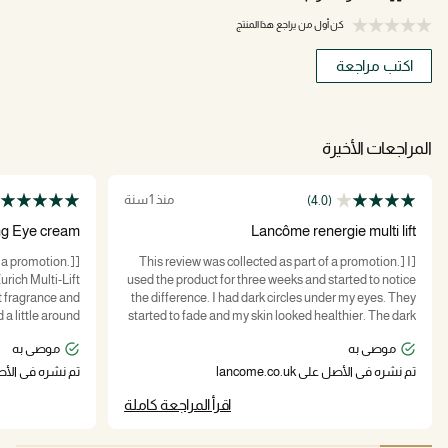
كن أول من يراجع هذا المنتج
اكتب مراجعة
المراجعات الأخيرة
منذ 1 سنة
(4.0)
ing Eye cream
Lancôme renergie multi lift
f a promotion.]
[This review was collected as part of a promotion.] I
rich Multi-Lift
used the product for three weeks and started to notice
ht fragrance and
the difference. I had dark circles under my eyes. They
 a little around
started to fade and my skin looked healthier. The dark
I have dark eye
circles started to disappear and my under eyes was
موصى به
موصى به
 non greasy, no
glowing. I could see the skin colour looked brighter
 eye creams can
and healthier.
تم نشره في الأصل على lancome.co.uk
تم نشره في الأصل على uk
's magic! My eyes
اقرأ المراجعة كاملة
und the eyes so
ight have to buy
sing this sample!