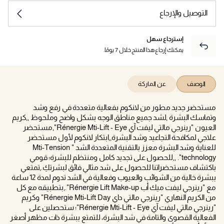
التوصيل والإرجاع
إسترجاع سهل
يمكنك إرجاع هذا المنتج خلال 7 يومًا.
الوصف
عن الماركة
مستحضر جديد مطور من لانكوم بفعالية متعددة في رفع وشد
وتماسك البشرة ,لشد جميع مناطق الوجه بشكل واضح وملحوظ ,,كريم
العيون "رينرجي مالتي ليفت آي Rénergie Mti-Lift - Eye",مستحضر
علاجي لمكافحة التجاعيد وشد البشرة,,ابتكار لانكوم لأول مستحضر
للعناية وشد البشرة معزز بالتقنية المتعددة الشد " Mti-Tension
technology". ,,للحصول على تجديد كامل ومنتظم للبشرة؛ قومي
باكتشاف مستحضراتنا للحصول على شد مثالي فائق لبشرتكِ.,تمتعي
ببشرة خالية من الشوائب والعيوب وفعالية في الشد تدوم لمدة 12 ساعة
مع "رينرجي ليفت ميك أب Rénergie Lift Make-up".,بتطبيقه مع كل
من الكريم النهاري "رينرجي مالتي داي Rénergie Mti-Lift Day" وكريم
"رينرجي مالتي ليفت آي Rénergie Mti-Lift - Eye"؛ ستحصلين على
الفعالية القصوى والتامة في شد البشرة، للتمتع ببشرة ذات مظهر أصغر