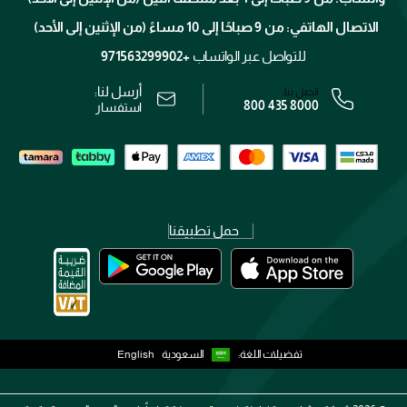
برنامج الولاء ميوز
تتبع طلبك
الاتصال الهاتفي: من 9 صباحًا إلى 10 مساءً (من الإثنين إلى الأحد)
الوظائف
محدد المتاجر
الشروط و الأحكام
للتواصل عبر الواتساب
+971563299902
سياسة الخصوصية
أرسل لنا:
اتصل بنا:
800 435 8000
رقم السجل التجاري: 7013320481 — صادر من وزارة التجارة
استفسار
حمل تطبيقنا
تفضيلات اللغة:
السعودية
English