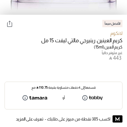
الأفضل مبيعاً
لانكوم
كريم العينين رينيرجي مالتي ليفت 15 مل
كريم العين
(15ml)
غير متوفر حالياً
‎ ⃁ ⁦443⁩ ‎
قسمها إلى 4 دفعات متساوية بقيمة
110.75
⃁
مع
أو
اكسب 385 نقطة من ميوز على طلبك -
تعرف على المزيد