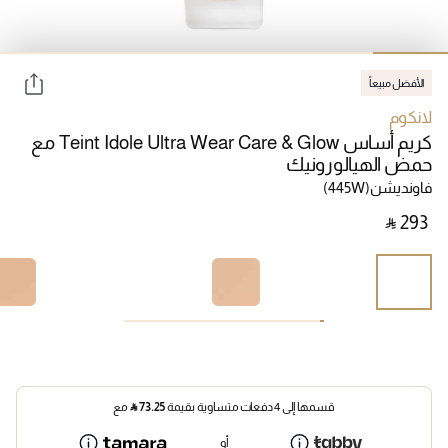
الأفضل مبيعاً
لانكوم
كريم أساس Teint Idole Ultra Wear Care & Glow مع
حمض الهيالورونيك
فاونديشن
(445W)
‎ ⃁ ⁦293⁩ ‎
قسمها إلى 4 دفعات متساوية بقيمة
73.25
⃁
مع
أو