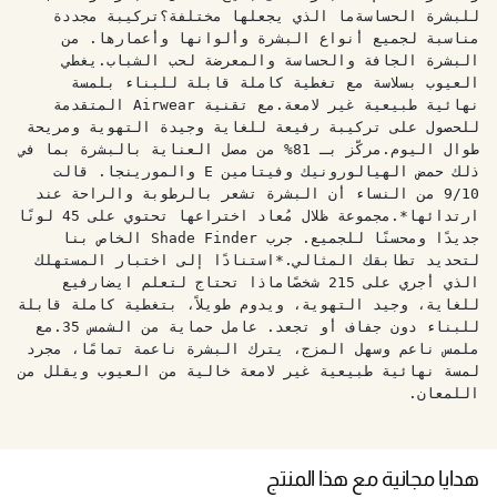
للبشرة الحساسةما الذي يجعلها مختلفة؟تركيبة مجددة
مناسبة لجميع أنواع البشرة وألوانها وأعمارها. من
البشرة الجافة والحساسة والمعرضة لحب الشباب.يغطي
العيوب بسلاسة مع تغطية كاملة قابلة للبناء بلمسة
نهائية طبيعية غير لامعة.مع تقنية Airwear المتقدمة
للحصول على تركيبة رفيعة للغاية وجيدة التهوية ومريحة
طوال اليوم.مركّز بـ 81% من مصل العناية بالبشرة بما في
ذلك حمض الهيالورونيك وفيتامين E والمورينجا. قالت
9/10 من النساء أن البشرة تشعر بالرطوبة والراحة عند
ارتدائها*.مجموعة ظلال مُعاد اختراعها تحتوي على 45 لونًا
جديدًا ومحسنًا للجميع. جرب Shade Finder الخاص بنا
لتحديد تطابقك المثالي.*استنادًا إلى اختبار المستهلك
الذي أجري على 215 شخصًاماذا تحتاج لتعلم ايضارفيع
للغاية، وجيد التهوية، ويدوم طويلاً، بتغطية كاملة قابلة
للبناء دون جفاف أو تجعد. عامل حماية من الشمس 35.مع
ملمس ناعم وسهل المزج، يترك البشرة ناعمة تمامًا، مجرد
لمسة نهائية طبيعية غير لامعة خالية من العيوب ويقلل من
اللمعان.
هدايا مجانية مع هذا المنتج