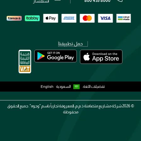
800 435 8000
رقم السجل التجاري: 7013320481 — صادر من وزارة التجارة
استفسار
حمل تطبيقنا
تفضيلات اللغة:
السعودية
English
2026 ©
شركة مشاريع متضامنة ذ.م.م، المعروفة تجارياً باسم "وجوه". جميع الحقوق
محفوظة