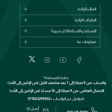
الفئات الرائجة
الماركات
الماركات الرائجة
وصل حديثاً
شانيل
المساعد و الأسئلة الأكثر شيوعاً
الأكثر مبيعاً
ديور
اشترِ بطاقة هدية
حسابك
معلومات عنا
بربري
عطور
الطلبات
إيف سان لوران
حول وجوه
المكياج
الأسئلة الأكثر شيوعاً
لانكوم
خدمات المعارض
العناية بالبشرة
الدفع
جيفنشي
تواصل معنا
للإستحمام والجسم
شارك مع أصدقائك
ميك اب فور ايفر
منصّة شبكة الشركاء
العناية بالشعر
التوصيل
كلارنس
انضموا لفيسز
بحاجة للمساعدة؟
الإرجاع
واتساب: من 9 صباحًا إلى 1 بعد منتصف الليل (من الإثنين إلى الأحد)
برنامج الولاء ميوز
تتبع طلبك
الاتصال الهاتفي: من 9 صباحًا إلى 10 مساءً (من الإثنين إلى الأحد)
الوظائف
محدد المتاجر
الشروط و الأحكام
للتواصل عبر الواتساب
+971563299902
سياسة الخصوصية
أرسل لنا:
اتصل بنا: