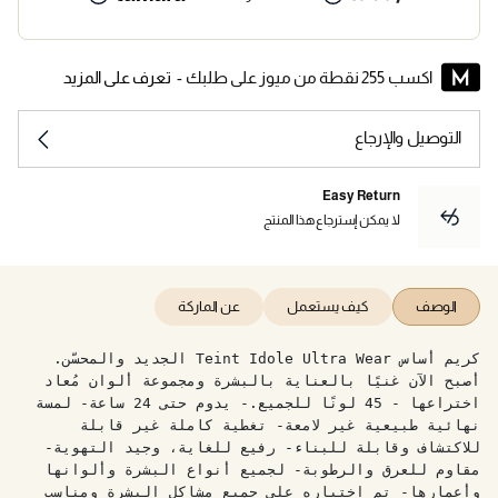
اكسب 255 نقطة من ميوز على طلبك -
تعرف على المزيد
التوصيل والإرجاع
Easy Return
لا يمكن إسترجاع هذا المنتج
الوصف
كيف يستعمل
عن الماركة
كريم أساس Teint Idole Ultra Wear الجديد والمحسّن.
أصبح الآن غنيًا بالعناية بالبشرة ومجموعة ألوان مُعاد
اختراعها - 45 لونًا للجميع.- يدوم حتى 24 ساعة- لمسة
نهائية طبيعية غير لامعة- تغطية كاملة غير قابلة
للاكتشاف وقابلة للبناء- رفيع للغاية، وجيد التهوية-
مقاوم للعرق والرطوبة- لجميع أنواع البشرة وألوانها
وأعمارها- تم اختباره على جميع مشاكل البشرة ومناسب