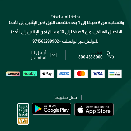
للإستحمام والجسم
شارك مع أصدقائك
ميك اب فور ايفر
منصّة شبكة الشركاء
العناية بالشعر
التوصيل
كلارنس
انضموا لفيسز
بحاجة للمساعدة؟
الإرجاع
واتساب: من 9 صباحًا إلى 1 بعد منتصف الليل (من الإثنين إلى الأحد)
برنامج الولاء ميوز
تتبع طلبك
الاتصال الهاتفي: من 9 صباحًا إلى 10 مساءً (من الإثنين إلى الأحد)
الوظائف
محدد المتاجر
الشروط و الأحكام
للتواصل عبر الواتساب
+971563299902
سياسة الخصوصية
أرسل لنا:
اتصل بنا:
800 435 8000
رقم السجل التجاري: 7013320481 — صادر من وزارة التجارة
استفسار
حمل تطبيقنا