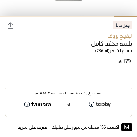
وصل حديثاً
ليفينج بروف
بلسم مكثف كامل
بلسم الشعر
(236ml)
‎ ⃁ ⁦179⁩ ‎
قسمها إلى 4 دفعات متساوية بقيمة
44.75
⃁
مع
أو
اكسب 156 نقطة من ميوز على طلبك -
تعرف على المزيد