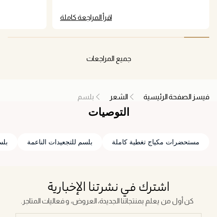
it took me over 5 minutes to brush my hair out. Did
nothing for fullness which was the least of my
اقرأ المراجعة كاملة
concerns after using this product.
جميع المراجعات
فيسز الصفحة الرئيسية
الشعر
بلسم
التوصيات
مستحضرات مكياج تغطية كاملة
بلسم للتجعيدات الناعمة
بلسم olaplex
اشترك في نشرتنا الإخبارية
كن أول من يعلم بمنتجاتنا الجديدة، العروض، و فعاليات المتاجر.