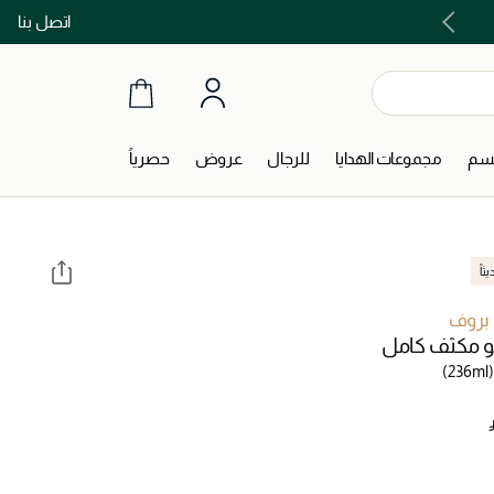
اتصل بنا
اشتري الآن و ادفع لاحقاً مع تابي و تمارا!
جسم
مجموعات الهدايا
للرجال
عروض
حصرياً
اً
 بروف
 مكثف كامل
(236ml)
‎ 