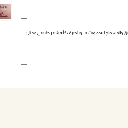
يق والمسطح ليبدو ويشعر ويتصرف كأنه شعر طبيعي ممتلئ