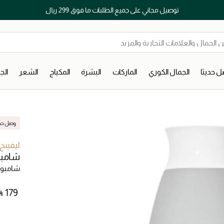
توصيل مجاني على جميع الطلبات ما فوق 299 ريال
 حديثا
الجمال الكوري
الماركات
البشرة
المكياج
الشعر
ال
وصل حديث
ليفينج
شامبو
شامبو
⃁ ⁦179⁩ ‎