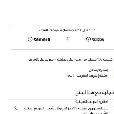
قسمها إلى 4 دفعات متساوية بقيمة
44.75
⃁
مع
أو
اكسب 156 نقطة من ميوز على طلبك -
تعرف على المزيد
إسترجاع سهل
يمكنك إرجاع هذا المنتج خلال 7 يومًا.
مجانية مع هذا المنتج
اختاروا العينات المجانية
عند التسووق بقيمة 299 درهم/ريال شامل الموقع. تطبق
الشروط والأحكام