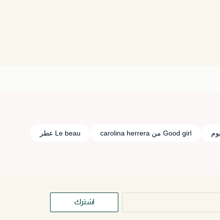
وم
Good girl من carolina herrera
Le beau عطر
اشترك