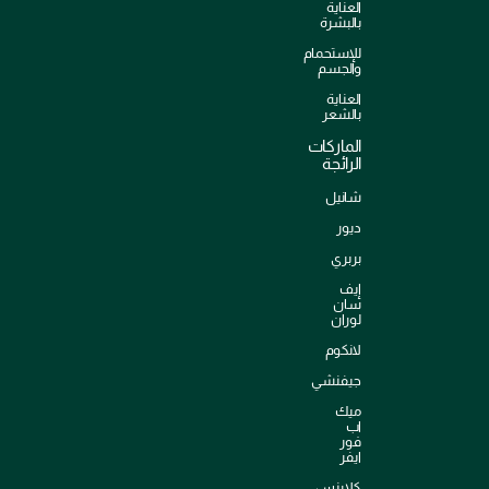
العناية
بالبشرة
للإستحمام
والجسم
العناية
بالشعر
الماركات
الرائجة
شانيل
ديور
بربري
إيف
سان
لوران
لانكوم
جيفنشي
ميك
اب
فور
ايفر
كلارنس