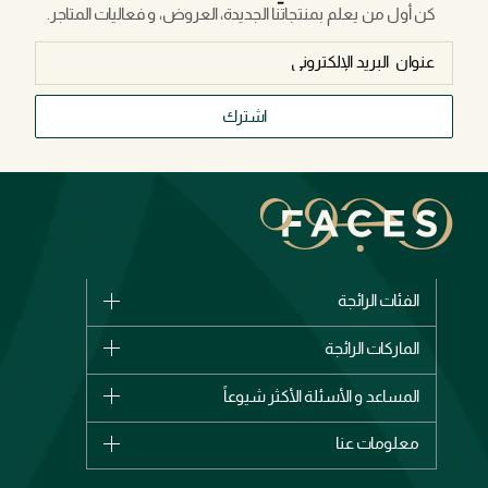
كن أول من يعلم بمنتجاتنا الجديدة، العروض، و فعاليات المتاجر.
اشترك
الفئات الرائجة
الماركات
الماركات الرائجة
وصل حديثاً
شانيل
المساعد و الأسئلة الأكثر شيوعاً
الأكثر مبيعاً
ديور
اشترِ بطاقة هدية
حسابك
معلومات عنا
بربري
عطور
الطلبات
إيف سان لوران
حول وجوه
المكياج