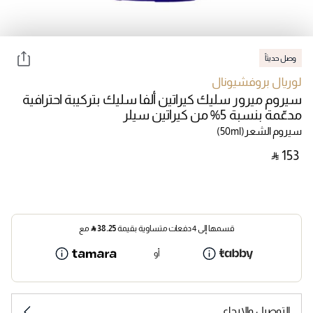
وصل حديثاً
لوريال بروفشيونال
سيروم ميرور سليك كيراتين ألفا سليك بتركيبة احترافية
مدعّمة بنسبة 5% من كيراتين سيلر
سيروم الشعر
(50ml)
‎ ⃁ ⁦153⁩ ‎
قسمها إلى 4 دفعات متساوية بقيمة
38.25
⃁
مع
أو
التوصيل والإرجاع