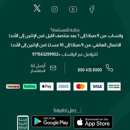
الأسئلة الأكثر شيوعاً
لانكوم
خدمات المعارض
العناية بالبشرة
الدفع
جيفنشي
تواصل معنا
للإستحمام والجسم
شارك مع أصدقائك
ميك اب فور ايفر
منصّة شبكة الشركاء
العناية بالشعر
التوصيل
كلارنس
انضموا لفيسز
بحاجة للمساعدة؟
الإرجاع
واتساب: من 9 صباحًا إلى 1 بعد منتصف الليل (من الإثنين إلى الأحد)
برنامج الولاء ميوز
تتبع طلبك
الاتصال الهاتفي: من 9 صباحًا إلى 10 مساءً (من الإثنين إلى الأحد)
الوظائف
محدد المتاجر
الشروط و الأحكام
للتواصل عبر الواتساب
+971563299902
سياسة الخصوصية
أرسل لنا:
اتصل بنا:
800 435 8000
رقم السجل التجاري: 7013320481 — صادر من وزارة التجارة
استفسار
حمل تطبيقنا