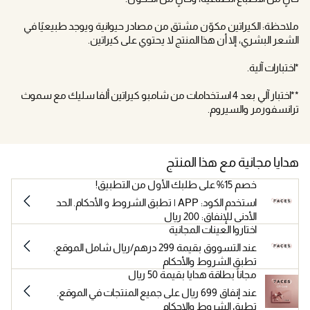
ملاحظة: الكيراتين مكوّن مشتق من مصادر حيوانية ويوجد طبيعيًا في
الشعر البشري، إلا أن هذا المنتج لا يحتوي على كيراتين.
*اختبارات آلية.
**اختبار آلي بعد 4 استخدامات من شامبو كيراتين ألفا سليك مع سموث
ترانسفورمر والسيروم.
هدايا مجانية مع هذا المنتج
خصم 15% على طلبك الأول من التطبيق!
استخدم الكود: APP | تطبق الشروط و الأحكام. الحد
الأدنى للإنفاق: 200 ريال
اختاروا العينات المجانية
عند التسووق بقيمة 299 درهم/ريال شامل الموقع.
تطبق الشروط والأحكام
مجاناً بطاقة هدايا بقيمة 50 ريال
عند إنفاق 699 ريال على جميع المنتجات في الموقع.
تطبق الشروط والاحكام