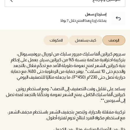
إسترجاع سهل
يمكنك إرجاع هذا المنتج خلال 7 يومًا.
الوصف
كيف يستعمل
المكونات
سيروم كيراتين ألفا سليك ميرور سليك من لوريال بروفيسيونال،
بتركيبة احترافية مدعّمة بنسبة 5% من كيراتين سيلر، يعمل على إحكام
بنية كيراتين الشعر لمنح نعومة طويلة الأمد مع تحكّم فعّال بالتجعد
والحجم حتى 10 غسلات*. يوفر حماية من الرطوبة حتى 80%، مع حماية
حرارية تصل حتى 230°م (450°F)، ما يجعله مثاليًا للتصفيف اليومي.
يساعد على تقليل وقت التصفيف إلى النصف*، ومع استخدام روتين
كيراتين ألفا سليك الكامل، يمنح الشعر نعومة وتحكّمًا بالتجعد لمدة تصل
إلى أسبوعين**.
تركيبة مفعّلة بالحرارة، ويُنصح بتجفيف الشعر باستخدام مجفف الشعر،
مع استخدام مكواة الفرد لنتائج تدوم لفترة أطول.
خالٍ من الأصباغ الصناعية، وخالٍ من الكحول.