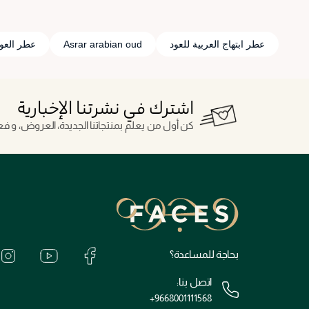
عطر ابتهاج العربية للعود
Asrar arabian oud
عطر العود
اشترك في نشرتنا الإخبارية
كن أول من يعلم بمنتجاتنا الجديدة، العروض، و فعال
بحاجة للمساعدة؟
اتصل بنا:
+9668001111568