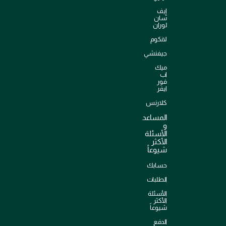
إيف
سان
لوران
لانكوم
جيفنشي
ميك
اب
فور
ايفر
كلارنس
المساعد
و
الأسئلة
الأكثر
شيوعاً
حسابك
الطلبات
الأسئلة
الأكثر
شيوعاً
الدفع