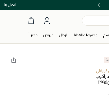
اتصل بنا
اشتري الآن و ادفع لاحقاً مع تابي و تمارا!
جسم
مجموعات الهدايا
للرجال
عروض
حصرياً
اً
كريفلي
راكوجا
(190g)
‎