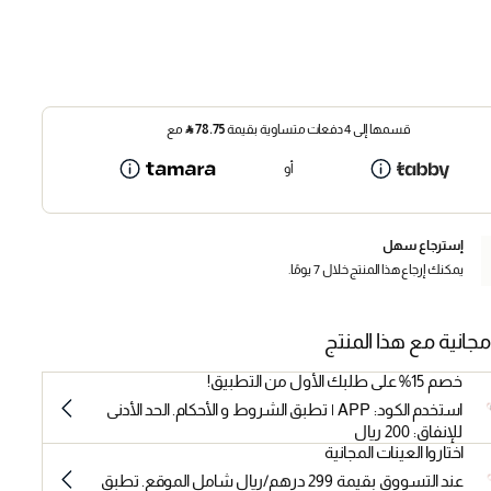
قسمها إلى 4 دفعات متساوية بقيمة
78.75
⃁
مع
أو
إسترجاع سهل
يمكنك إرجاع هذا المنتج خلال 7 يومًا.
مجانية مع هذا المنتج
خصم 15% على طلبك الأول من التطبيق!
استخدم الكود: APP | تطبق الشروط و الأحكام. الحد الأدنى
للإنفاق: 200 ريال
اختاروا العينات المجانية
عند التسووق بقيمة 299 درهم/ريال شامل الموقع. تطبق