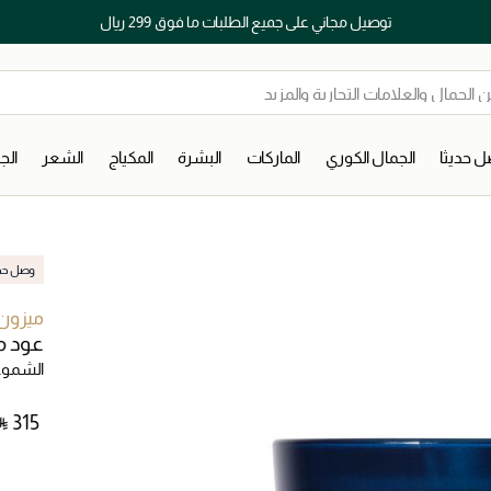
توصيل مجاني على جميع الطلبات ما فوق 299 ريال
 حديثا
الجمال الكوري
الماركات
البشرة
المكياج
الشعر
ال
وصل حديث
ميزون 
عود ما
الشموع
 ⃁ ⁦315⁩ ‎