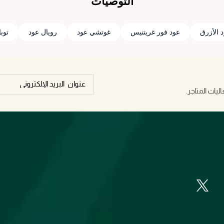
التوصيات
 الأزرق
عود فور غريتنيس
غوتشي عود
رويال عود
توب
يات المتاجر.