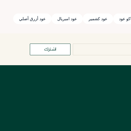
اكو عود
عود كشمير
عود امبريال
عود أزرق أصلي
اشترك