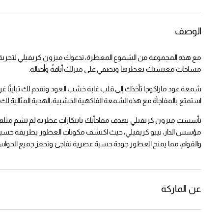
الوصف
مع هذه المجموعة من الشموع المعطرة، تدعوك ميزون كريفيلي لتجربة 
مساحات معيشتك بعطرها وتضفي على منزلك أناقةً وأصالة.
شمعة عود ماراكوجا تأخذك إلى قلب غابة خشب العود وتقدم لك تباينًا غريب
استمتع بالمفاجأة مع هذه الشمعة الفاكهية الخشبية، الهدية المثالية لك 
تأسست ميزون كريفيلي بهدف مفاجأتك بابتكارات عطرية لم تشم مثله
مؤسس الدار، تيبو كريفيلي، حيث اكتشف مكونات العطور بطريقة حسية فائقة
والقوام، مما يمنح العطور جودة حسية عصرية تفاجئ وتحفز جميع الحواس 
عن الماركة