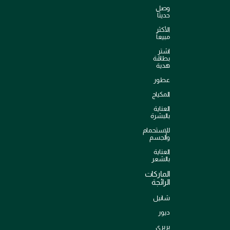
وصل
حديثاً
الأكثر
مبيعاً
اشترِ
بطاقة
هدية
عطور
المكياج
العناية
بالبشرة
للإستحمام
والجسم
العناية
بالشعر
الماركات
الرائجة
شانيل
ديور
بربري