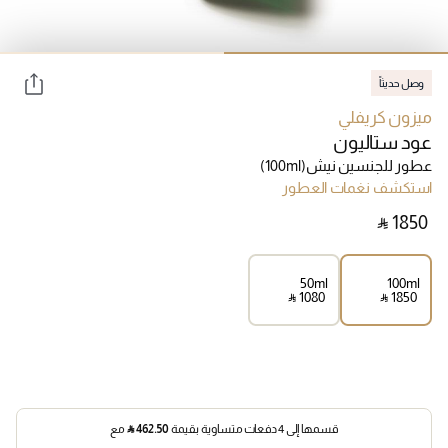
وصل حديثاً
ميزون كريفلي
عود ستاليون
عطور للجنسين نيش
(100ml)
استكشف نغمات العطور
‎ ⃁ ⁦1850⁩ ‎
50ml
100ml
‎ ⃁ ⁦1080⁩ ‎
‎ ⃁ ⁦1850⁩ ‎
قسمها إلى 4 دفعات متساوية بقيمة
462.50
⃁
مع