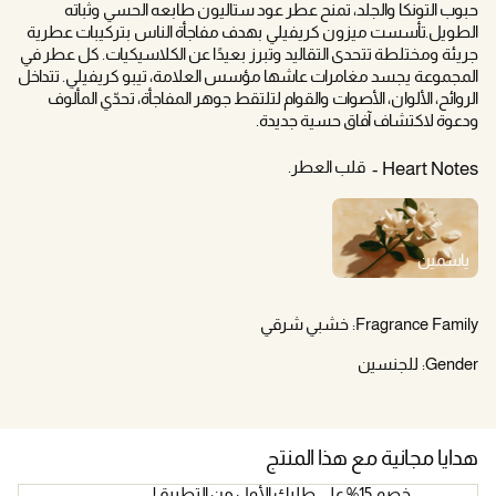
حبوب التونكا والجلد، تمنح عطر عود ستاليون طابعه الحسي وثباته
الطويل.تأسست ميزون كريفيلي بهدف مفاجأة الناس بتركيبات عطرية
جريئة ومختلطة تتحدى التقاليد وتبرز بعيدًا عن الكلاسيكيات. كل عطر في
المجموعة يجسد مغامرات عاشها مؤسس العلامة، تيبو كريفيلي. تتداخل
الروائح، الألوان، الأصوات والقوام لتلتقط جوهر المفاجأة، تحدّي المألوف
ودعوة لاكتشاف آفاق حسية جديدة.
قلب العطر.
Heart Notes
ياسمين
Fragrance Family:
خشبي شرقي
Gender:
للجنسين
هدايا مجانية مع هذا المنتج
خصم 15% على طلبك الأول من التطبيق!