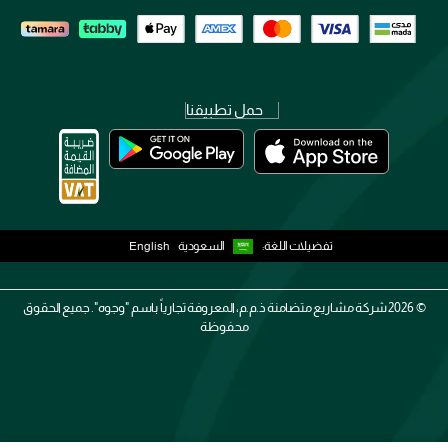
حمل تطبيقنا
تفضيلات اللغة:
السعودية
English
2026 ©
شركة مشاريع متضامنة ذ.م.م، المعروفة تجارياً باسم "وجوه". جميع الحقوق
محفوظة