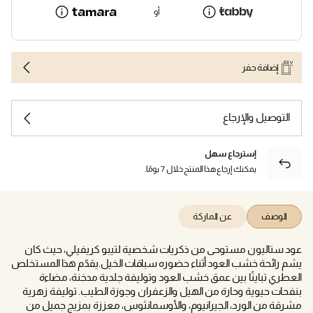
أو
إضافة حفر
التوصيل والإرجاع
إسترجاع سهل
يمكنك إرجاع هذا المنتج خلال 7 يومًا.
الوصف
عن الماركة
عود ستاليون مستوحى من ذكريات شخصية لتيبو كريفيلي، حيث كان
يشم رائحة خشب العود أثناء حضوره سباقات الخيل.يقدّم هذا المستخلص
العطري تباينًا بين عمق خشب العود وتوليفة جلدية مدخنة، مضاءة
بنفحات حيوية وحارة من الهيل والزعفران وجوزة الطيب. توليفة زهرية
مشرقة من الورد، الجيرانيوم، والأوسمانثوس، معززة بمزيج جميل من