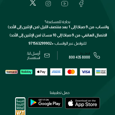
العناية بالبشرة
الدفع
جيفنشي
تواصل معنا
للإستحمام والجسم
شارك مع أصدقائك
ميك اب فور ايفر
منصّة شبكة الشركاء
العناية بالشعر
التوصيل
كلارنس
انضموا لفيسز
بحاجة للمساعدة؟
الإرجاع
واتساب: من 9 صباحًا إلى 1 بعد منتصف الليل (من الإثنين إلى الأحد)
برنامج الولاء ميوز
تتبع طلبك
الاتصال الهاتفي: من 9 صباحًا إلى 10 مساءً (من الإثنين إلى الأحد)
الوظائف
محدد المتاجر
الشروط و الأحكام
للتواصل عبر الواتساب
+971563299902
سياسة الخصوصية
أرسل لنا:
اتصل بنا:
800 435 8000
رقم السجل التجاري: 7013320481 — صادر من وزارة التجارة
استفسار
حمل تطبيقنا