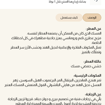
يمكنك إرجاع هذا المنتج خلال 7 يومًا.
الوصف
كيف يستعمل
عن العطر:
المسك الذي كان من الممكن أن يصنعه العطار لنفسه.
مزيج عطري ناعم ورومانسي يعزز جاذبية مظهرك في كل لحظاتك
الخاصة.
تمثل المكونات الفاخرة والإبداعية لنجيل الهند وخشب الأرز سر العطر
وتملأك بالتميز.
عائلة العطر:
خشبي، حمضي، مسك
المكونات الرئيسية:
تمر هندي، الماندرين، البرتقال المر، البرغموت، الهيل، السوسن، زهر
العسل، نجيل الهند من هايتي، الباتشولي، الفول المنعش، المسك، العنبر
عن الزجاجة:
يأتي في زجاجات فنية من تصميم بيري و جولز ديناند. قرروا تزيين الزجاجة
بزخرفة المشربية لإبراز أصول المبدع والسمة المميزة لدار العطور