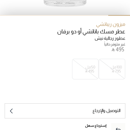
ميزون ريباتشي
عطر مسك باناتشي أو دو برفان
عطور رجالية نيش
غير متوفر حالياً
‎ ⃁ ⁦495⁩ ‎
100مل
50مل
‎ ⃁ ⁦495⁩ ‎
‎ ⃁ ⁦795⁩ ‎
التوصيل والإرجاع
إسترجاع سهل