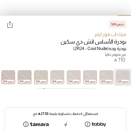
50% خصم
ميك اب فور ايفر
بودرة الأساس اتش دي سكين
بودرة وجه
(2R24 - Cool Nude)
غير متوفر حالياً
‎ ⃁ ⁦110⁩ ‎
50% خصم
30% خصم
خصم %30
50% خصم
خصم %30
خصم %30
خصم %30
خصم %30
قسمها إلى 4 دفعات متساوية بقيمة
27.50
⃁
مع
أو