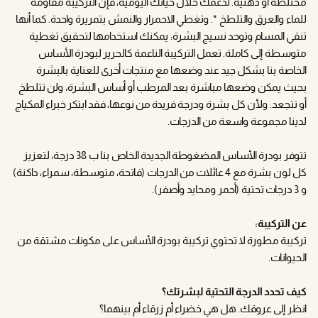
مختلطة أو دهنية. لدعمك خلال حياتك اليومية، فإن التركيبة مقاومة
للماء والعرق والتلطخ *. وتغطي الاحمرار والنمش بتمريرة واحدة. كما أنها
تنقي المسام وتوحد نسيج البشرة: يمكنك استخدامها لتحقيق تغطية
متوسطة إلى كاملة. تعمل التركيبة الناعمة كالحرير لبودرة الأساس
الخاصة بنا بشكل جيد عند وضعها مع منتجات أخرى للعناية بالبشرة
بحيث يمكن وضعها مباشرة بعد المرطب أو أساس البشرة، ولن تتلطخ
أو تتجعد. ولأن كل بشرة ودرجة فريدة من نوعها، فقد ابتكر خبراء المكياج
لدينا مجموعة واسعة من الدرجات.
تتوفر بودرة الأساس المضغوطة الجديدة الخاص بنا ب 38 درجة، لتعزيز
كل لون بشرة مع 4 عائلات من الدرجات (فاتحة، متوسطة، سمراء، داكنة)
و 3 درجات تحتية (أحمر ومحايد وأصفر).
عن التركيبة:
تركيبة مطورة لا تحتوي تركيبة بودرة الأساس على مكونات مشتقة من
الحيوانات.
كيف تحدد الدرجة التحتية لبشرتك؟
انظر إلى عروقك. هل هي خضراء أم زرقاء أم بينهما؟