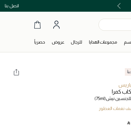
اتصل بنا
اشتري الآن و ادفع لاحقاً مع تابي و تمارا!
جسم
مجموعات الهدايا
للرجال
عروض
حصرياً
اً
باريس
اب كمرا
لجنسين نيش
(75ml)
 نغمات العطور
‎ ⃁