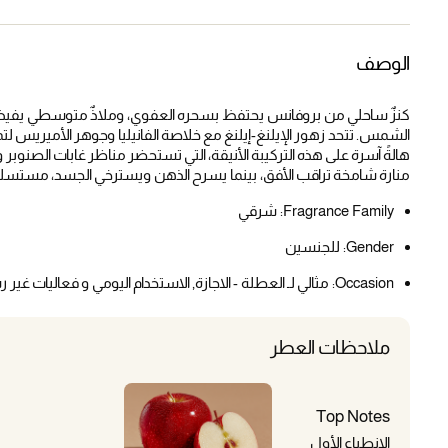
الوصف
كنزٌ ساحلي من بروفانس يحتفظ بسحره العفوي، وملاذٌ متوسطي يفيض ب
الشمس. تتحد زهور الإيلنغ-إيلنغ مع خلاصة الفانيليا وجوهر الأميريس لتمن
هالةً آسرة على هذه التركيبة الأنيقة، التي تستحضر مناظر غابات الصنوبر وأ
منارة شامخة تراقب الأفق، بينما يسرح الذهن ويسترخي الجسد، مستسلمًا 
Fragrance Family:
شرقي
Gender:
للجنسين
Occasion:
مثالي لـ العطلة - الاجازة, الاستخدام اليومي و فعاليات غير
ملاحظات العطر
Top Notes
الانطباع الأول