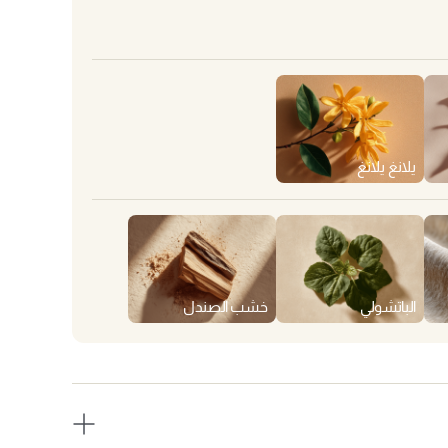
يلانغ يلانغ
الباتشولي
خشب الصندل