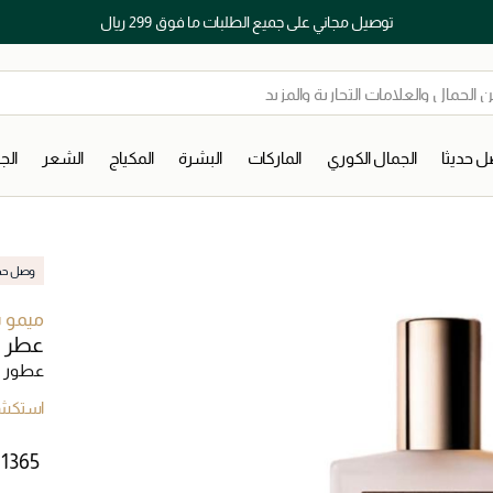
توصيل مجاني على جميع الطلبات ما فوق 299 ريال
 حديثا
الجمال الكوري
الماركات
البشرة
المكياج
الشعر
ال
وصل حديث
ميمو 
عطر ك
عطور ل
استكشف
 ⁦1365⁩ ‎