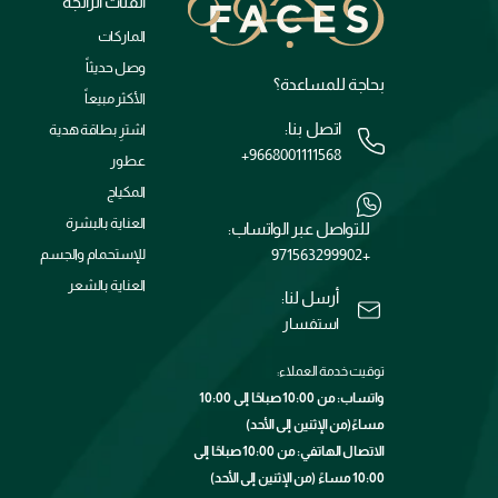
الفئات الرائجة
الماركات
وصل حديثاً
بحاجة للمساعدة؟
الأكثر مبيعاً
اتصل بنا:
اشترِ بطاقة هدية
+9668001111568
عطور
المكياج
العناية بالبشرة
للتواصل عبر الواتساب:
+971563299902
للإستحمام والجسم
العناية بالشعر
أرسل لنا:
استفسار
توقيت خدمة العملاء:
واتساب: من 10:00 صباحًا إلى 10:00
مساءً(من الإثنين إلى الأحد)
الاتصال الهاتفي: من 10:00 صباحًا إلى
10:00 مساءً (من الإثنين إلى الأحد)