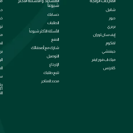
الماركات الرائجة
المساعد و الأسئلة الأكثر
مع
شيوعاً
شانيل
حو
حسابك
ديور
خد
الطلبات
بربري
تو
الأسئلة الأكثر شيوعاً
إيف سان لوران
من
الدفع
لانكوم
ان
شارك مع أصدقائك
جيفنشي
بر
التوصيل
ميك اب فور ايفر
ال
الإرجاع
كلارنس
ال
تتبع طلبك
سي
محدد المتاجر
رق
الت