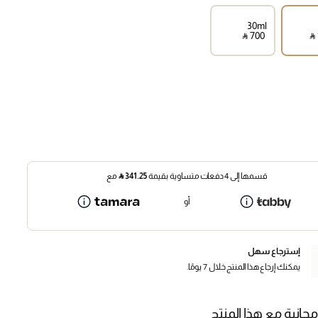
30ml
‎ ⃁ ⁦700⁩ ‎
‎ ⃁ 
قسمها إلى 4 دفعات متساوية بقيمة
341.25
⃁
مع
أو
إسترجاع سهل
يمكنك إرجاع هذا المنتج خلال 7 يومًا.
مجانية مع هذا المنتج