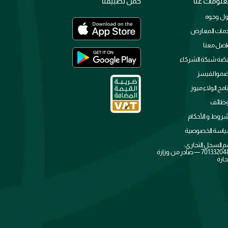
لومات عنا
حمل تطبيقنا
ل وجوه
مات المعارض
اصل معنا
صّة شبكة الشركاء
ضموا لفيسز
نامج الولاء ميوز
وظائف
شروط و الأحكام
اسة الخصوصية
م السجل التجاري:
7013320481 — صادر من وزارة
جارة