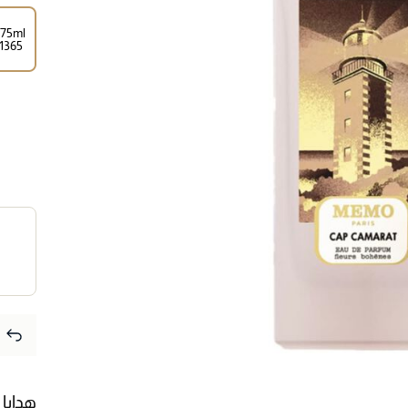
75ml
⁦1365⁩ ‎
هدايا 