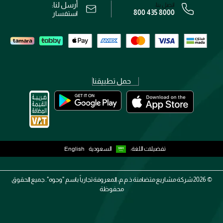
أرسل لنا:
اتصل بنا:
800 435 8000
رقم السجل التجاري: 7013320481 — صادر من وزارة التجارة
استفسار
حمل تطبيقنا
تفضيلات اللغة:
السعودية
English
2026 ©
شركة مشاريع متضامنة ذ.م.م، المعروفة تجارياً باسم "وجوه". جميع الحقوق
محفوظة