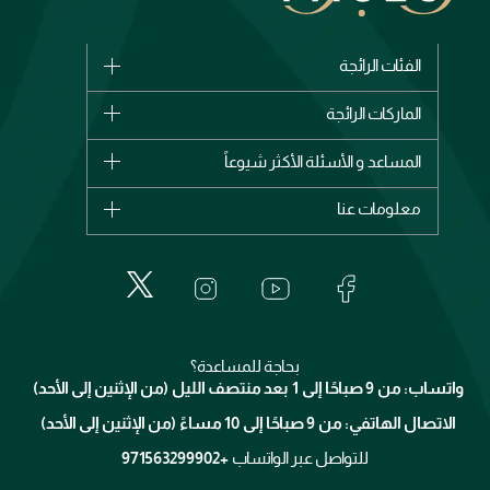
الفئات الرائجة
الماركات
الماركات الرائجة
وصل حديثاً
شانيل
المساعد و الأسئلة الأكثر شيوعاً
الأكثر مبيعاً
ديور
اشترِ بطاقة هدية
حسابك
معلومات عنا
بربري
عطور
الطلبات
إيف سان لوران
حول وجوه
المكياج
الأسئلة الأكثر شيوعاً
لانكوم
خدمات المعارض
العناية بالبشرة
الدفع
جيفنشي
تواصل معنا
للإستحمام والجسم
شارك مع أصدقائك
ميك اب فور ايفر
منصّة شبكة الشركاء
العناية بالشعر
التوصيل
كلارنس
انضموا لفيسز
بحاجة للمساعدة؟
الإرجاع
واتساب: من 9 صباحًا إلى 1 بعد منتصف الليل (من الإثنين إلى الأحد)
برنامج الولاء ميوز
تتبع طلبك
الاتصال الهاتفي: من 9 صباحًا إلى 10 مساءً (من الإثنين إلى الأحد)
الوظائف
محدد المتاجر
الشروط و الأحكام
للتواصل عبر الواتساب
+971563299902
سياسة الخصوصية