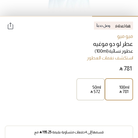
هدايا مجانية
وصل حديثاً
ميو ميو
عطر لو دو موغيه
عطور نسائية
(100ml)
استكشف نغمات العطور
‎ ⃁ ⁦781⁩ ‎
50ml
100ml
‎ ⃁ ⁦572⁩ ‎
‎ ⃁ ⁦781⁩ ‎
قسمها إلى 4 دفعات متساوية بقيمة
195.25
⃁
مع