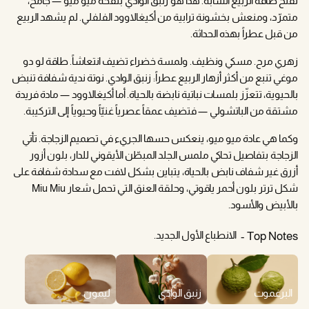
تفتّح طاقة الربيع الشابة. هذا هو زنبق الوادي بنفحة ميو ميو — جامح،
متمرّد، ومنعش بخشونة ترابية من أكيغالاوود الفلفلي. لم يشهد الربيع
من قبل عطراً بهذه الحداثة.
زهري مرح. مسكي ونظيف. ولمسة خضراء تضيف انتعاشاً. طاقة لو دو
موغي تنبع من أكثر أزهار الربيع عطراً: زنبق الوادي. نوتة ندية شفافة تنبض
بالحيوية، تتعزّز بلمسات نباتية نابضة بالحياة. أما أكيغالاوود — مادة فريدة
مشتقة من الباتشولي — فتضيف عمقاً عصرياً غنيّاً وحيوياً إلى التركيبة.
وكما هي عادة ميو ميو، ينعكس حسها الجريء في تصميم الزجاجة. تأتي
الزجاجة بتفاصيل تحاكي ملمس الجلد المبطّن الأيقوني للدار، بلون أزور
أزرق غير شفاف نابض بالحياة، يتباين بشكل لافت مع سدادة شفافة على
شكل ترتر بلون أحمر ياقوتي، وحلقة العنق التي تحمل شعار Miu Miu
بالأبيض والأسود.
الانطباع الأول الجديد.
Top Notes
البرغموت
زنبق الوادي
ليمون