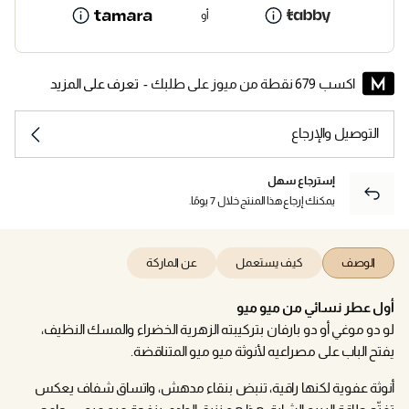
أو
اكسب 679 نقطة من ميوز على طلبك -
تعرف على المزيد
التوصيل والإرجاع
إسترجاع سهل
يمكنك إرجاع هذا المنتج خلال 7 يومًا.
الوصف
كيف يستعمل
عن الماركة
أول عطر نسائي من ميو ميو
لو دو موغي أو دو بارفان بتركيبته الزهرية الخضراء والمسك النظيف،
يفتح الباب على مصراعيه لأنوثة ميو ميو المتناقضة.
أنوثة عفوية لكنها راقية، تنبض بنقاء مدهش، واتساق شفاف يعكس