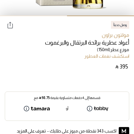
وصل حديثاً
مولتون براون
أعواد عطرية برائحة البرتقال والبرغموت
موزع عطر
(150ml)
استكشف نغمات العطور
‎ ⃁ ⁦395⁩ ‎
قسمها إلى 4 دفعات متساوية بقيمة
98.75
⃁
مع
أو
اكسب 343 نقطة من ميوز على طلبك -
تعرف على المزيد