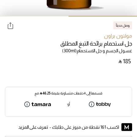
وصل حديثاً
مولتون براون
جل استحمام برائحة التبغ المطلق
غسول الجسم و جل الاستحمام
(300ml)
‎ ⃁ ⁦185⁩ ‎
قسمها إلى 4 دفعات متساوية بقيمة
46.25
⃁
مع
أو
اكسب 161 نقطة من ميوز على طلبك -
تعرف على المزيد