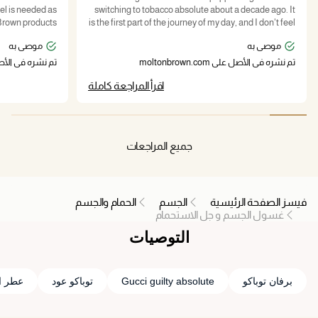
switching to tobacco absolute about a decade ago. It
is the first part of the journey of my day, and I don't feel
ure and contain
exactly right without it, frankly. I love its unusual and
موصى به
موصى به
oblems, leaving
sophisticated scent profile, as well as the ability to
layer the scents. I have the deodorant and the eau de
تم نشره في الأصل على moltonbrown.com
تم نشره في الأصل على co.uk
sy making it the
parfum too. Every element of the product is perfect.
اقرأ المراجعة كاملة
 out of 10 on every level
High quality and tasteful and it lasts. The start of my
day and the beginning of who I am. Thank you, MB.
جميع المراجعات
فيسز الصفحة الرئيسية
الجسم
الحمام والجسم
غسول الجسم و جل الاستحمام
التوصيات
برفان توباكو
Gucci guilty absolute
توباكو عود
عطر ا