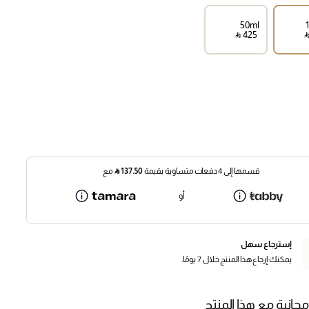
50ml
‎ ⃁ ⁦425⁩ ‎
‎ 
قسمها إلى 4 دفعات متساوية بقيمة
137.50
⃁
مع
أو
إسترجاع سهل
يمكنك إرجاع هذا المنتج خلال 7 يومًا.
مجانية مع هذا المنتج