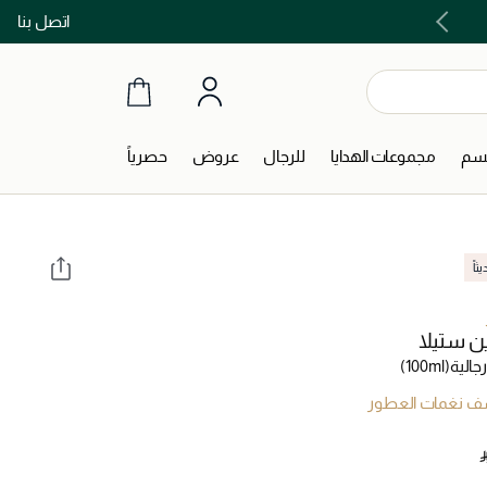
اتصل بنا
اشتري الآن و ادفع لاحقاً مع تابي و تمارا!
جسم
مجموعات الهدايا
للرجال
عروض
حصرياً
اً
ن ستيلا
جالية
(100ml)
 نغمات العطور
‎ 