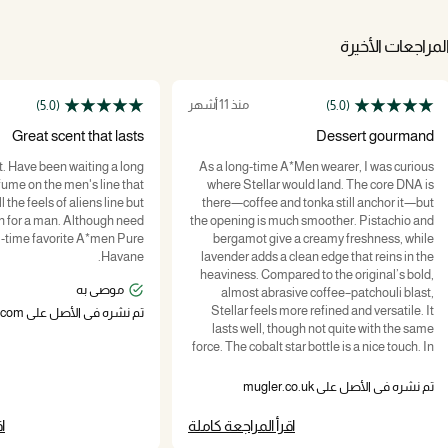
لمراجعات الأخيرة
منذ 11 أشهر
(5.0)
(5.0)
Great scent that lasts
Dessert gourmand
. Have been waiting a long
As a long-time A*Men wearer, I was curious
rfume on the men's line that
where Stellar would land. The core DNA is
l the feels of aliens line but
there—coffee and tonka still anchor it—but
 for a man. Although need
the opening is much smoother. Pistachio and
ll-time favorite A*men Pure
bergamot give a creamy freshness, while
Havane.
lavender adds a clean edge that reins in the
heaviness. Compared to the original’s bold,
موصى به
almost abrasive coffee–patchouli blast,
Stellar feels more refined and versatile. It
تم نشره في الأصل على muglerusa.com
lasts well, though not quite with the same
force. The cobalt star bottle is a nice touch. In
short: if you love A*Men, Stellar won’t replace
it, but it’s a polished sibling you’ll reach for
تم نشره في الأصل على mugler.co.uk
when you want something easier to wear.
اقرأ المراجعة كاملة
ا