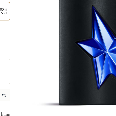
100ml
⃁ ⁦550⁩ ‎
هدايا 