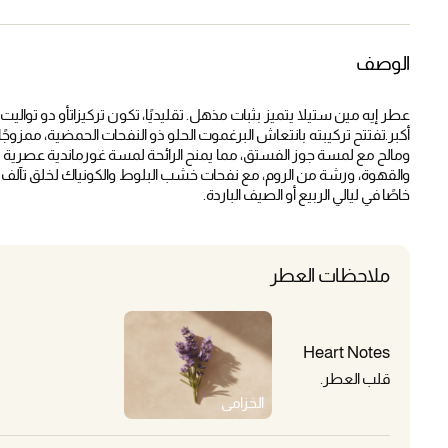
الوصف
عطر إيه مين ستيلا يتميز بثبات مذهل. تقليديًا، تكون تركيزاتأو دو توالي
أكبر.تفتتح تركيبته بانتعاش البرغموت الحلو ذو النفحات الحمضية، ممزوجً
ومالح مع لمسة جوز الفستق، مما يمنح الرائحة لمسة غورماندية عصرية وحل
والقهوة، ورشة من الروم، مع نفحات خشب البلوط والكونياك لخلق تآلف
خاصًا في ليالي الربيع أو الصيف الباردة.
ملاحظات العطر
Heart Notes
قلب العطر.
الخزامى