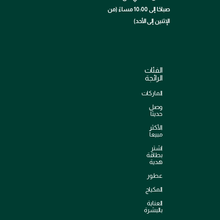
صباحًا إلى 10:00 مساءً (من
الإثنين إلى الأحد)
الفئات
الرائجة
الماركات
وصل
حديثاً
الأكثر
مبيعاً
اشترِ
بطاقة
هدية
عطور
المكياج
العناية
بالبشرة