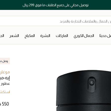
توصيل مجاني على جميع الطلبات ما فوق 299 ريال
 حديثا
الجمال الكوري
الماركات
البشرة
المكياج
الشعر
ال
وصل حديث
موغلر
إيه-مي
عطور ر
استكشف
⃁ ⁦550⁩ ‎