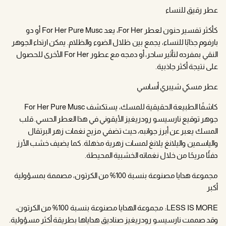
عطر رقيق للنساء
كأكثر تفسير حنون لعطر For Her، يعد For Her Pure Musc أو دو
بارفوم جذابًا للنساء، يجمع بين ظلال الضوء والظلام. يمكن ارتداء الجوهر
النقي بمفرده لتأثير ساحر، أو دمجه مع عطور For Her الأخرى للحصول
على نتيجة أكثر جاذبية.
عطر مسكي شيبري أساسي
كاشفًا الطبيعة الحقيقية للمسك، يستكشف For Her Pure Musc
جوهر توقيع نارسيسو رودريغيز الأيقوني في هذا العطر الحسي. قلب
المسك يعبر عن أبرز جوانبه، حيث تضفي مزيج نغمات زهر البرتقال
والياسمين واليلانغ يلانغ لمسات زهرية مذهلة. كما يضيف خشب الأرز
دفئًا مريحًا من خلال نغماته الخشبية المحيطة.
مجموعة هدايا مصنوعة بنسبة 100% من الكرتون، مصممة بمسؤولية
أكبر
LESS IS MORE: مجموعة الهدايا مصنوعة بنسبة 100% من الكرتون،
وقد صممت نارسيسو رودريغيز صناديق هداياها بطريقة أكثر مسؤولية.