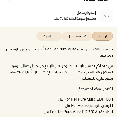
إسترجاع سهل
يمكنك إرجاع هذا المنتج خلال 7 يومًا.
الوصف
كيف يستعمل
عن الماركة
مجموعة الهدايا الربيعية For Her Pure Musc أو دو بارفوم من نارسيسو
رودريغيز
في عيد الأم، تحتفل نارسيسو رودريغيز بالربيع من خلال جمال الزهور
المذهل. هذا العام، يزدهر الحب كتحية لفن الإزهار. دلّل أحبّاءك باهتمام
رقيق مليء بالمشاعر.
تتضمن هذه المجموعة:
1 For Her Pure Musc EDP 100 مل
1 لوشن للجسم For Her 50 مل
1 رذاذ حقيبة For Her Pure Musc EDP 10 مل