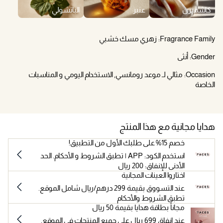
كاشميرن
عنبر
الباتشولي
Fragrance Family:
زهري مسك خشبي
Gender:
أنثى
Occasion:
مثالي لـ موعد رومانسي, الاستخدام اليومي و المناسبات
الخاصة
هدايا مجانية مع هذا المنتج
خصم 15% على طلبك الأول من التطبيق!
استخدم الكود: APP | تطبق الشروط و الأحكام. الحد
الأدنى للإنفاق: 200 ريال
اختاروا العينات المجانية
عند التسووق بقيمة 299 درهم/ريال شامل الموقع.
تطبق الشروط والأحكام
مجاناً بطاقة هدايا بقيمة 50 ريال
عند إنفاق 699 ريال على جميع المنتجات في الموقع.