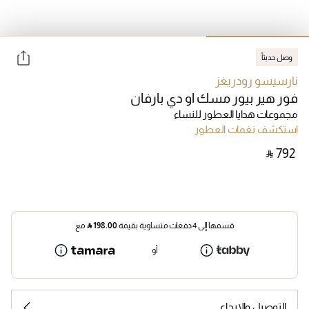
وصل حديثاً
نارسيسو رودريغز
فور هير بيور مسك او دي بارفان
مجموعات هدايا العطور للنساء
استكشف نغمات العطور
‎ ⃁ ⁦792⁩ ‎
قسمها إلى 4 دفعات متساوية بقيمة
198.00
⃁
مع
أو
التوصيل والإرجاع