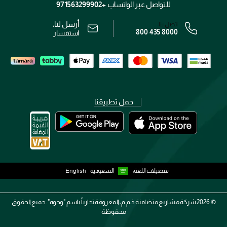
الشروط و الأحكام
للتواصل عبر الواتساب
+971563299902
سياسة الخصوصية
أرسل لنا:
اتصل بنا:
800 435 8000
رقم السجل التجاري: 7013320481 — صادر من وزارة التجارة
استفسار
حمل تطبيقنا
تفضيلات اللغة:
السعودية
English
2026 ©
شركة مشاريع متضامنة ذ.م.م، المعروفة تجارياً باسم "وجوه". جميع الحقوق
محفوظة