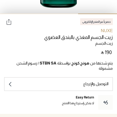
حصرياً عبر المتجر الإلكتروني
NUXE
زيت الجسم المغذي بالبندق العضوي
زيت الجسم
‎ ⃁ ⁦190⁩ ‎
يتم شحنها من
هونج كونج
بواسطة
STBN SA
|
رسوم الشحن
مشمولة
التوصيل والإرجاع
Easy Return
لا يمكن إسترجاع هذا المنتج