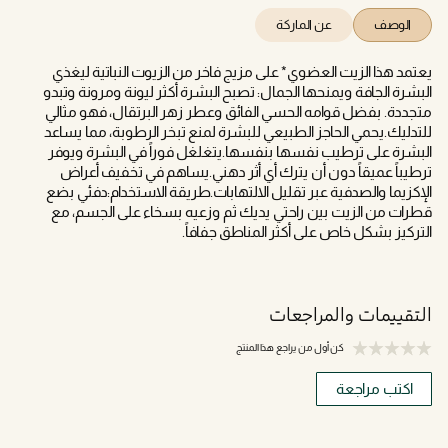
الوصف
عن الماركة
يعتمد هذا الزيت العضوي* على مزيج فاخر من الزيوت النباتية ليغذي
البشرة الجافة ويمنحها الجمال: تصبح البشرة أكثر ليونة ومرونة وتبدو
متجددة. بفضل قوامه الحسي الفائق وعطر زهر البرتقال، فهو مثالي
للتدليك.يحمي الحاجز الطبيعي للبشرة لمنع تبخر الرطوبة، مما يساعد
البشرة على ترطيب نفسها بنفسها.يتغلغل فوراً في البشرة ويوفر
ترطيباً عميقاً دون أن يترك أي أثر دهني.يساهم في تخفيف أعراض
الإكزيما والصدفية عبر تقليل الالتهابات.طريقة الاستخدام:دفئي بضع
قطرات من الزيت بين راحتي يديك ثم وزعيه بسخاء على الجسم، مع
التركيز بشكل خاص على أكثر المناطق جفافاً.
التقييمات والمراجعات
كن أول من يراجع هذا المنتج
اكتب مراجعة