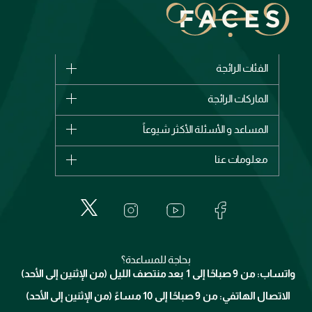
الفئات الرائجة
الماركات
الماركات الرائجة
وصل حديثاً
شانيل
المساعد و الأسئلة الأكثر شيوعاً
الأكثر مبيعاً
ديور
اشترِ بطاقة هدية
حسابك
معلومات عنا
بربري
عطور
الطلبات
إيف سان لوران
حول وجوه
المكياج
الأسئلة الأكثر شيوعاً
لانكوم
خدمات المعارض
العناية بالبشرة
الدفع
جيفنشي
تواصل معنا
للإستحمام والجسم
شارك مع أصدقائك
ميك اب فور ايفر
منصّة شبكة الشركاء
العناية بالشعر
التوصيل
كلارنس
انضموا لفيسز
بحاجة للمساعدة؟
الإرجاع
واتساب: من 9 صباحًا إلى 1 بعد منتصف الليل (من الإثنين إلى الأحد)
برنامج الولاء ميوز
تتبع طلبك
الاتصال الهاتفي: من 9 صباحًا إلى 10 مساءً (من الإثنين إلى الأحد)
الوظائف
محدد المتاجر