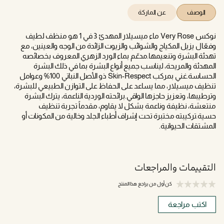
الوصف
عن الماركة
نوكس Very Rose ماء ميسيلار المهدئ 3 في 1 هو منظف لطيف
وفعّال يزيل المكياج والشوائب والزيوت الزائدة من الوجه والعينين، مع
تهدئة البشرة وتنعيمها.مدعّم بماء الورد الزهري المعروف بخصائصه
المهدئة والمريحة، ليناسب جميع أنواع البشرة بما في ذلك البشرة
الحساسة.غني بمركب Skin-Respect ذو الأصل النباتي 100% وعوامل
تنظيف ميسيلار، مما يساعد على الحفاظ على التوازن الطبيعي للبشرة،
وترطيبها، وتعزيز حاجزها الواقي.برائحته الوردية الناعمة، يترك البشرة
منتعشة، نظيفة وناعمة بشكل لا يقاوم، مقدماً تجربة تنظيف
حسية.تركيبته مختبرة تحت إشراف أطباء الجلد وخالية من المكونات أو
المشتقات الحيوانية.
التقييمات والمراجعات
كن أول من يراجع هذا المنتج
اكتب مراجعة