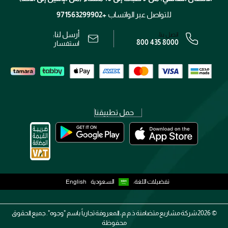
محدد المتاجر
الشروط و الأحكام
للتواصل عبر الواتساب
+971563299902
سياسة الخصوصية
أرسل لنا:
اتصل بنا:
800 435 8000
رقم السجل التجاري: 7013320481 — صادر من وزارة التجارة
استفسار
حمل تطبيقنا
تفضيلات اللغة:
السعودية
English
2026 ©
شركة مشاريع متضامنة ذ.م.م، المعروفة تجارياً باسم "وجوه". جميع الحقوق
محفوظة