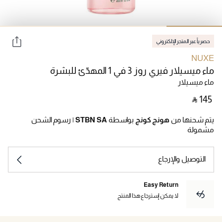
حصرياً عبر المتجر الإلكتروني
NUXE
ماء ميسيلار فيري روز 3 في 1 المهدّئ للبشرة
ماء ميسيلار
‎ ⃁ ⁦145⁩ ‎
يتم شحنها من
هونج كونج
بواسطة
STBN SA
|
رسوم الشحن
مشمولة
التوصيل والإرجاع
Easy Return
لا يمكن إسترجاع هذا المنتج