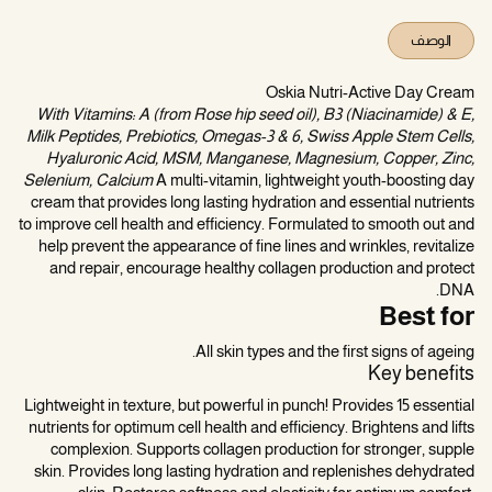
الوصف
Oskia Nutri-Active Day Cream
With Vitamins: A (from Rose hip seed oil), B3 (Niacinamide) & E,
Milk Peptides, Prebiotics, Omegas-3 & 6, Swiss Apple Stem Cells,
Hyaluronic Acid, MSM, Manganese, Magnesium, Copper, Zinc,
Selenium, Calcium
A multi-vitamin, lightweight youth-boosting day
cream that provides long lasting hydration and essential nutrients
to improve cell health and efficiency. Formulated to smooth out and
help prevent the appearance of fine lines and wrinkles, revitalize
and repair, encourage healthy collagen production and protect
DNA.
Best for
All skin types and the first signs of ageing.
Key benefits
Lightweight in texture, but powerful in punch! Provides 15 essential
nutrients for optimum cell health and efficiency. Brightens and lifts
complexion. Supports collagen production for stronger, supple
skin. Provides long lasting hydration and replenishes dehydrated