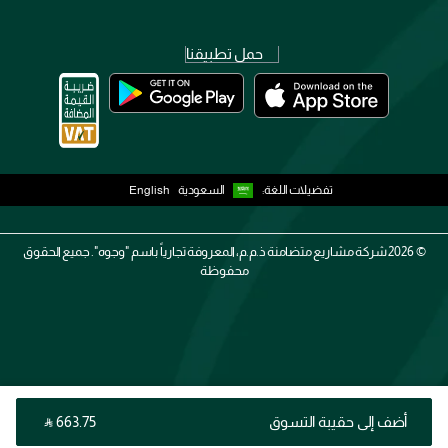
حمل تطبيقنا
تفضيلات اللغة:
السعودية
English
2026 ©
شركة مشاريع متضامنة ذ.م.م، المعروفة تجارياً باسم "وجوه". جميع الحقوق
محفوظة
أضف إلى حقيبة التسوق
‎ ⃁ ⁦663.75⁩ ‎