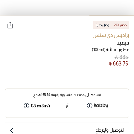
25% خصم
وصل حديثاً
براديس دي سنس
ديفينا
عطور نسائية
(100ml)
‎ ⃁ ⁦885⁩ ‎
‎ ⃁ ⁦663.75⁩ ‎
قسمها إلى 4 دفعات متساوية بقيمة
165.94
⃁
مع
أو
التوصيل والإرجاع