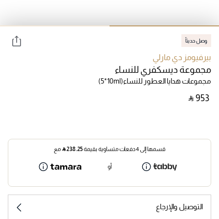
وصل حديثاً
بيرفيومز دي مارلي
مجموعة ديسكفري للنساء
مجموعات هدايا العطور للنساء
(5*10ml)
‎ ⃁ ⁦953⁩ ‎
قسمها إلى 4 دفعات متساوية بقيمة
238.25
⃁
مع
أو
التوصيل والإرجاع