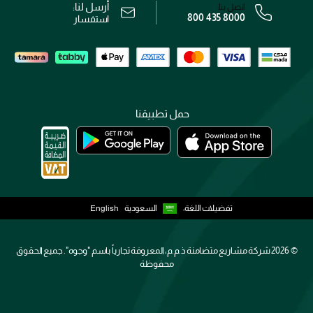
أرسل لنا:
اتصل بنا:
800 435 8000
رقم السجل التجاري: 7013320481 — صادر من وزارة التجارة
استفسار
حمل تطبيقنا
تفضيلات اللغة:
السعودية
English
2026 ©
شركة مشاريع متضامنة ذ.م.م، المعروفة تجارياً باسم "وجوه". جميع الحقوق
محفوظة