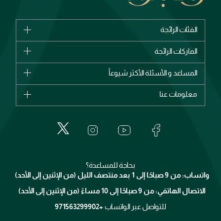
الفئات الرائجة
الماركات
الماركات الرائجة
وصل حديثاً
شانيل
المساعد و الأسئلة الأكثر شيوعاً
الأكثر مبيعاً
ديور
اشترِ بطاقة هدية
حسابك
معلومات عنا
بربري
عطور
الطلبات
إيف سان لوران
حول وجوه
المكياج
الأسئلة الأكثر شيوعاً
لانكوم
خدمات المعارض
العناية بالبشرة
الدفع
جيفنشي
تواصل معنا
للإستحمام والجسم
شارك مع أصدقائك
ميك اب فور ايفر
منصّة شبكة الشركاء
العناية بالشعر
التوصيل
كلارنس
انضموا لفيسز
بحاجة للمساعدة؟
الإرجاع
واتساب: من 9 صباحًا إلى 1 بعد منتصف الليل (من الإثنين إلى الأحد)
برنامج الولاء ميوز
تتبع طلبك
الاتصال الهاتفي: من 9 صباحًا إلى 10 مساءً (من الإثنين إلى الأحد)
الوظائف
محدد المتاجر
الشروط و الأحكام
للتواصل عبر الواتساب
+971563299902
سياسة الخصوصية