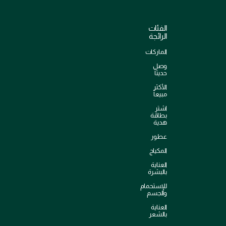
الفئات
الرائجة
الماركات
وصل
حديثاً
الأكثر
مبيعاً
اشترِ
بطاقة
هدية
عطور
المكياج
العناية
بالبشرة
للإستحمام
والجسم
العناية
بالشعر