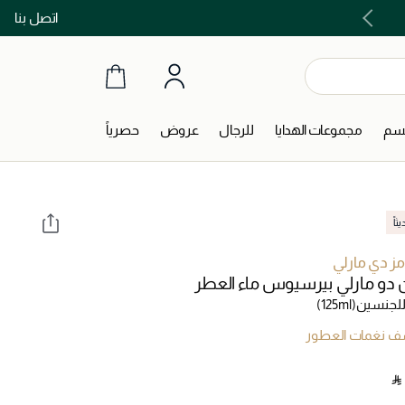
اتصل بنا
اشتري الآن و ادفع لاحقاً مع تابي و تمارا!
جسم
مجموعات الهدايا
للرجال
عروض
حصرياً
اً
مز دي مارلي
ن دو مارلي بيرسيوس ماء العطر
لجنسين
(125ml)
 نغمات العطور
‎ ⃁