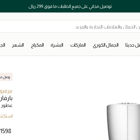
توصيل مجاني على جميع الطلبات ما فوق 299 ريال
 حديثا
الجمال الكوري
الماركات
البشرة
المكياج
الشعر
ال
وصل حديث
بيرفيو
بارفا
عطور ل
استكشف
 ⁦1598⁩ ‎