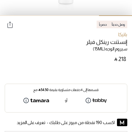
وصل حديثاً
حصرياً
باتيكا
إنستنت رينكل فيلر
سيروم الوجه
(15ML)
‎ ⃁ ⁦218⁩ ‎
قسمها إلى 4 دفعات متساوية بقيمة
54.50
⃁
مع
أو
اكسب 190 نقطة من ميوز على طلبك -
تعرف على المزيد