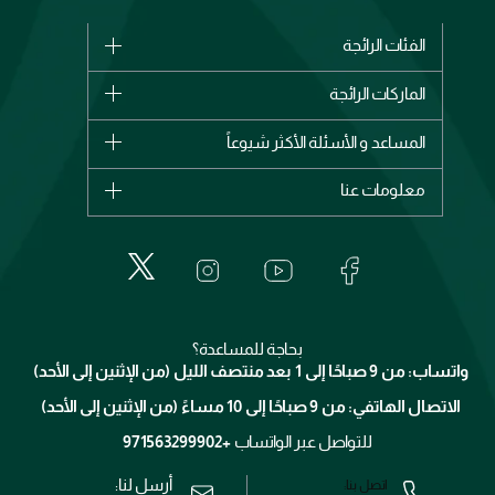
الفئات الرائجة
الماركات
الماركات الرائجة
وصل حديثاً
شانيل
المساعد و الأسئلة الأكثر شيوعاً
الأكثر مبيعاً
ديور
اشترِ بطاقة هدية
حسابك
معلومات عنا
بربري
عطور
الطلبات
إيف سان لوران
حول وجوه
المكياج
الأسئلة الأكثر شيوعاً
لانكوم
خدمات المعارض
العناية بالبشرة
الدفع
جيفنشي
تواصل معنا
للإستحمام والجسم
شارك مع أصدقائك
ميك اب فور ايفر
منصّة شبكة الشركاء
العناية بالشعر
التوصيل
كلارنس
انضموا لفيسز
بحاجة للمساعدة؟
الإرجاع
واتساب: من 9 صباحًا إلى 1 بعد منتصف الليل (من الإثنين إلى الأحد)
برنامج الولاء ميوز
تتبع طلبك
الاتصال الهاتفي: من 9 صباحًا إلى 10 مساءً (من الإثنين إلى الأحد)
الوظائف
محدد المتاجر
الشروط و الأحكام
للتواصل عبر الواتساب
+971563299902
سياسة الخصوصية
أرسل لنا:
اتصل بنا: