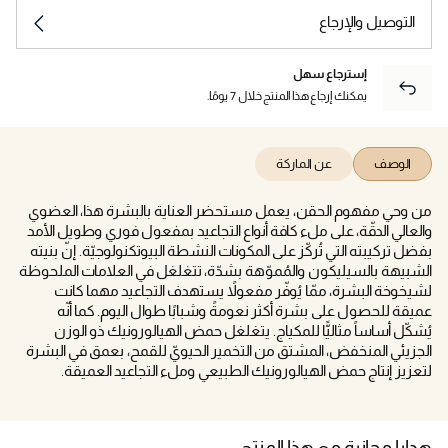
التوصيل والإرجاع
إسترجاع سهل
يمكنك إرجاع هذا المنتج خلال 7 يومًا.
الوصف
عن الماركة
من وحي مفهوم الحقن، يعمل مستحضر العناية بالبشرة هذا، العضوي
والعالي الدقّة، على ملء كافة أنواع التجاعيد بمفعول فوري وطويل الأمد
بفضل تركيبته التي تُركّز على المكونات النشطة البيوتكنولوجيّة. إنّ بنيته
الشبيهة بالسيليكون والمُموّهة بشدّة، تتغلغل في العلامات الملحوظة
لشيخوخة البشرة، ممّا يُوفّر مفعولاً يستهدف التجاعيد مهما كانت
عميقة للحصول على بشرة أكثر نعومةً وشبابًا طوال اليوم. كما أنّه
يُشكّل أساساً مثاليًّا للمكياج. يتغلغل حمض الهيالورونيك ذو الوزن
الجزيئي المنخفض، المشتق من التخمير الحيويّ للقمح، بعمق في البشرة
لتعزيز إنتاج حمض الهيالورونيك الطبيعي وملء التجاعيد العميقة.
هدايا مجانية مع هذا المنتج