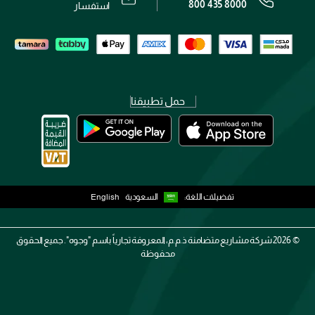
800 435 8000
رقم السجل التجاري: 7013320481 — صادر من وزارة التجارة
استفسار
حمل تطبيقنا
تفضيلات اللغة:
السعودية
English
2026 ©
شركة مشاريع متضامنة ذ.م.م، المعروفة تجارياً باسم "وجوه". جميع الحقوق
محفوظة