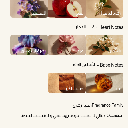
زهرة البرتقال
تفاح
البنفسج
قلب العطر.
Heart Notes
ياسمين
ورد
زهرة السوسن
الأساس الدائم.
Base Notes
عنبر
خشب الأرز
Fragrance Family:
عنبر زهري
Occasion:
مثالي لـ المساء, موعد رومانسي و المناسبات الخاصة