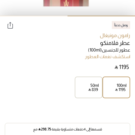
وصل حديثاً
رامون مونيغال
عطر فلامنكو
عطور للجنسين
(100ml)
استكشف نغمات العطور
‎ ⃁ ⁦1195⁩ ‎
50ml
100ml
‎ ⃁ ⁦839⁩ ‎
‎ ⃁ ⁦1195⁩ ‎
قسمها إلى 4 دفعات متساوية بقيمة
298.75
⃁
مع