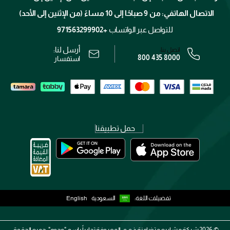
برنامج الولاء ميوز
تتبع طلبك
الاتصال الهاتفي: من 9 صباحًا إلى 10 مساءً (من الإثنين إلى الأحد)
الوظائف
محدد المتاجر
الشروط و الأحكام
للتواصل عبر الواتساب
+971563299902
سياسة الخصوصية
أرسل لنا:
اتصل بنا:
800 435 8000
رقم السجل التجاري: 7013320481 — صادر من وزارة التجارة
استفسار
حمل تطبيقنا
تفضيلات اللغة:
السعودية
English
2026 ©
شركة مشاريع متضامنة ذ.م.م، المعروفة تجارياً باسم "وجوه". جميع الحقوق