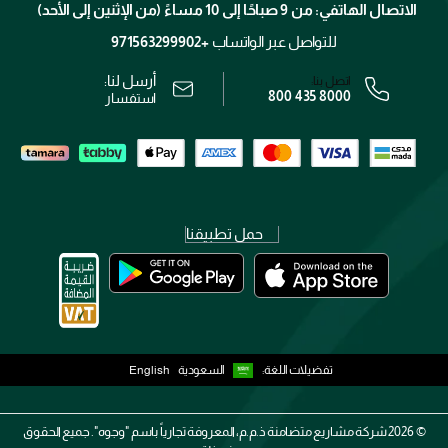
الاتصال الهاتفي: من 9 صباحًا إلى 10 مساءً (من الإثنين إلى الأحد)
الوظائف
محدد المتاجر
الشروط و الأحكام
للتواصل عبر الواتساب
+971563299902
سياسة الخصوصية
أرسل لنا:
اتصل بنا:
800 435 8000
رقم السجل التجاري: 7013320481 — صادر من وزارة التجارة
استفسار
حمل تطبيقنا
تفضيلات اللغة:
السعودية
English
2026 ©
شركة مشاريع متضامنة ذ.م.م، المعروفة تجارياً باسم "وجوه". جميع الحقوق