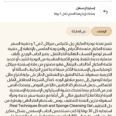
إسترجاع سهل
يمكنك إرجاع هذا المنتج خلال 7 يومًا.
الوصف
عن الماركة
تتميز نفخة بودرة المكياج ريل تكنيكس ميراكل 2 في 1 و حقيبة السفر
بنفخة المكياج متعددة الأغراض والمزدوجة الملمس بالإضافة إلى حقيبة
السفر لوضع اللمسات النهائية أثناء التنقل. يتميز الجانب الوردي بألياف
مخملية جديدة تلتقط وتضع الكمية المناسبة من البودرة لتثبيت أو تجديد
قاعدة المكياج. أما الجانب البرتقالي فهو مصنوع من مادة إسفنجة ميراكل
كومبليكسون الإسفنجية الأكثر مبيعًا لدينا لمزج التركيبات السائلة أو
الكريمية بسهولة. شكلنا الدقيق ذو النقطتين الحائز على براءة اختراع مائل
ببراعة للوصول إلى جميع مناطق الوجه. كما أن الشريط المطاطي القابل
للانعكاس يجعل استخدام كلا الجانبين خاليًا من الفوضى ويمنحك أقصى
قدر من التحكم بينما تمنحك حشوة السيليكون الإسفنجية الإسفنجية
المرنة ارتدادًا فاخرًا لتطبيق مثالي. تأتي أيضًا مع حقيبة سفر جديدة ومرآة
لسهولة تخزين النفخة للتنظيف، يوصى باستخدام الماء الدافئ وقطرة من
جل التنظيف Real Techniques Brush and Sponge Cleansing Gel.
استبدليه كل 30 يومًا إذا كنتِ تستخدمين الجانب الإسفنجي بشكل متكرر.
خالٍ من القسوة ونباتي 100بالمئة. نصيحة احترافية: يساعد الضغط على