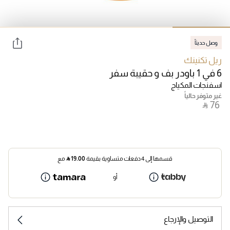
وصل حديثاً
ريل تكنينك
6 في 1 باودر بف و حقيبة سفر
اسفنجات المكياج
غير متوفر حالياً
‎ ⃁ ⁦76⁩ ‎
قسمها إلى 4 دفعات متساوية بقيمة
19.00
⃁
مع
أو
التوصيل والإرجاع