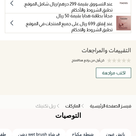
عند التسووق بقيمة 299 درهم/ريال شامل الموقع.
تطبق الشروط والأحكام
مجاناً بطاقة هدايا بقيمة 50 ريال
عند إنفاق 699 ريال على جميع المنتجات في الموقع.
تطبق الشروط والاحكام
التقييمات والمراجعات
كن أول من يراجع هذا المنتج
اكتب مراجعة
فيسز الصفحة الرئيسية
الماركات
ريل تكنينك
التوصيات
باتش عيون
شنطة مكياج
فرشاة wet brush دشن
طقم