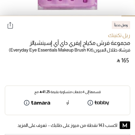
وصل حديثاً
ريل تكنينك
مجموعة فرش مكياج إيفري داي آي إسينشيالز
فرشاة ظلال العيون
(Everyday Eye Essentials Makeup Brush Kit)
‎ ⃁ ⁦165⁩ ‎
قسمها إلى 4 دفعات متساوية بقيمة
41.25
⃁
مع
أو
اكسب 143 نقطة من ميوز على طلبك -
تعرف على المزيد