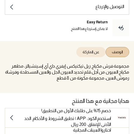
التوصيل والإرجاع
Easy Return
لا يمكن إسترجاع هذا المنتج
الوصف
عن الماركة
مجموعة فرش مكياج ريل تيكنيكس إيفري داي آي إسينشيالز، مظهر
مكياج العيون من أجل قلم تحديد العيون الجل والعين المسطحة وفرشاة
رموش العين، مجموعة مكونة من 8 قطع
هدايا مجانية مع هذا المنتج
خصم 15% على طلبك الأول من التطبيق!
استخدم الكود: APP | تطبق الشروط و الأحكام. الحد
الأدنى للإنفاق: 200 ريال
اختاروا العينات المجانية