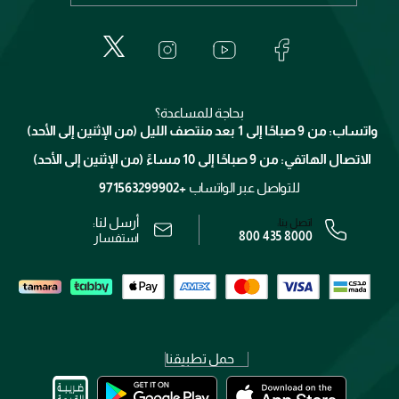
إيف سان لوران
حول وجوه
المكياج
الأسئلة الأكثر شيوعاً
لانكوم
خدمات المعارض
العناية بالبشرة
الدفع
جيفنشي
تواصل معنا
للإستحمام والجسم
شارك مع أصدقائك
ميك اب فور ايفر
منصّة شبكة الشركاء
العناية بالشعر
التوصيل
كلارنس
انضموا لفيسز
بحاجة للمساعدة؟
الإرجاع
واتساب: من 9 صباحًا إلى 1 بعد منتصف الليل (من الإثنين إلى الأحد)
برنامج الولاء ميوز
تتبع طلبك
الاتصال الهاتفي: من 9 صباحًا إلى 10 مساءً (من الإثنين إلى الأحد)
الوظائف
محدد المتاجر
الشروط و الأحكام
للتواصل عبر الواتساب
+971563299902
سياسة الخصوصية
أرسل لنا:
اتصل بنا:
800 435 8000
رقم السجل التجاري: 7013320481 — صادر من وزارة التجارة
استفسار
حمل تطبيقنا