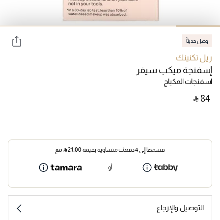
وصل حديثاً
ريل تكنينك
إسفنجة ميكب سيفر
اسفنجات المكياج
‎ ⃁ ⁦84⁩ ‎
قسمها إلى 4 دفعات متساوية بقيمة
21.00
⃁
مع
أو
التوصيل والإرجاع