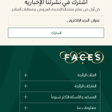
اشترك في نشرتنا الإخبارية
كن أول من يعلم بمنتجاتنا الجديدة، العروض، و فعاليات المتاجر.
اشترك
الفئات الرائجة
الماركات
الماركات الرائجة
وصل حديثاً
شانيل
المساعد و الأسئلة الأكثر شيوعاً
الأكثر مبيعاً
ديور
اشترِ بطاقة هدية
حسابك
معلومات عنا
بربري
عطور
الطلبات