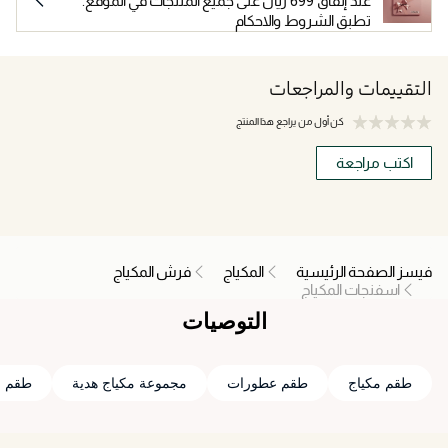
عند إنفاق 699 ريال على جميع المنتجات في الموقع.
تطبق الشروط والاحكام
التقييمات والمراجعات
كن أول من يراجع هذا المنتج
اكتب مراجعة
فيسز الصفحة الرئيسية
المكياج
فرش المكياج
اسفنجات المكياج
التوصيات
طقم مكياج
طقم عطورات
مجموعة مكياج هدية
طقم عن