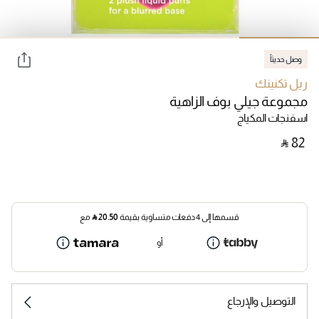
وصل حديثاً
ريل تكنينك
مجموعة جيلي بوف الزاهية
اسفنجات المكياج
‎ ⃁ ⁦82⁩ ‎
قسمها إلى 4 دفعات متساوية بقيمة
20.50
⃁
مع
أو
التوصيل والإرجاع