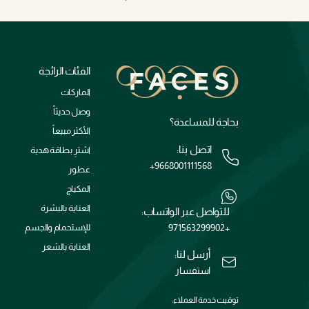
الفئات الرائجة
الماركات
وصل حديثاً
بحاجة للمساعدة؟
الأكثر مبيعاً
اتصل بنا:
اشترِ بطاقة هدية
+9668001111568
عطور
المكياج
العناية بالبشرة
للتواصل عبر الواتساب:
+971563299902
للإستحمام والجسم
العناية بالشعر
أرسل لنا:
استفسار
توقيت خدمة العملاء: