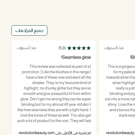
جميع المراجعات
منذ 4 سنوات
منذ 2 سنوات
(5.0)
at
Seamless glow!
Bl
air
[This review was collected as part of a
This is a gorgeou
 it
promotion.] Like the blushes in this range I
for my pale sk
for
have a few of these now and want all the
towards silver tha
ust
shades. They’re my favourite kind of
silver highligh
ery
highlight, no chunky glitter but they are so
really is ju
ays
smooth and give a beautiful lit from within
blinding and pi
den
glow. Don’t get me wrong they can be super
out into a more natu
r a
blinding but for my almost 40 year old skin I
shiny. Love the 
 it
like how seamless they are with a light hand. I
and a bonus that 
love the tones of these as well. You also get
stack easi
such a lot of product for the cost. They will last
تم نش
me forever!
تم نشره في الأصل على revolutionbeauty.com