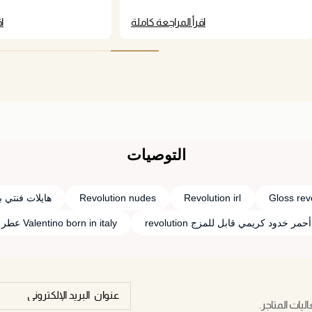
اقرأ المراجعة كاملة
ا
التوصيات
Gloss rev
Revolution irl
Revolution nudes
هايلات فنتي ب
أحمر خدود كريمي قابل للمزج revolution
Valentino born in italy عطر
يات المتاجر.