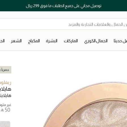
توصيل مجاني على جميع الطلبات ما فوق 299 ريال
 حديثا
الجمال الكوري
الماركات
البشرة
المكياج
الشعر
ال
حصرياً عب
ريفلو
هايلاي
هايلايت
غير متوفر
‎ ⃁ ⁦50⁩ ‎