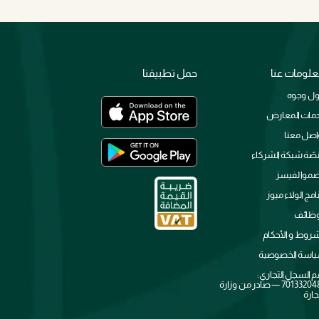
لومات عنا
حمل تطبيقنا
ل وجوه
مات المعارض
اصل معنا
صّة شبكة الشركاء
ضموا لفيسز
نامج الولاء ميوز
وظائف
شروط و الأحكام
اسة الخصوصية
م السجل التجاري:
7013320481 — صادر من وزارة
جارة