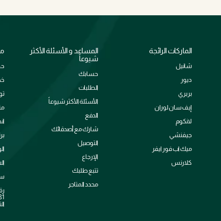
الماركات الرائجة
المساعد و الأسئلة الأكثر
مع
شيوعاً
شانيل
حو
حسابك
ديور
خد
الطلبات
بربري
تو
الأسئلة الأكثر شيوعاً
إيف سان لوران
من
الدفع
لانكوم
ان
شارك مع أصدقائك
جيفنشي
بر
التوصيل
ميك اب فور ايفر
ال
الإرجاع
كلارنس
ال
تتبع طلبك
سي
محدد المتاجر
رق
الت