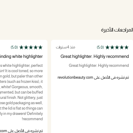
لمراجعات الأخيرة
منذ 4 سنوات
(5.0)
(5.0)
inding white highlighter!
Great highlighter. Highly recommend
s white highlighter, perfect
Great highlighter. Highly recommend
in! It is cool toned, so more
n gold, but paler than other
تم نشره في الأصل على revolutionbeauty.com
ters (such as frozen kiss), it
st, white! Gorgeous, smooth,
gmented, but can be buffed
ral finish. Not glittery, just
rose gold packaging as well,
the lid is flat so things can
ly in my drawers! Definitely
recommend!
تم نشره في الأصل على revolutionbeauty.com