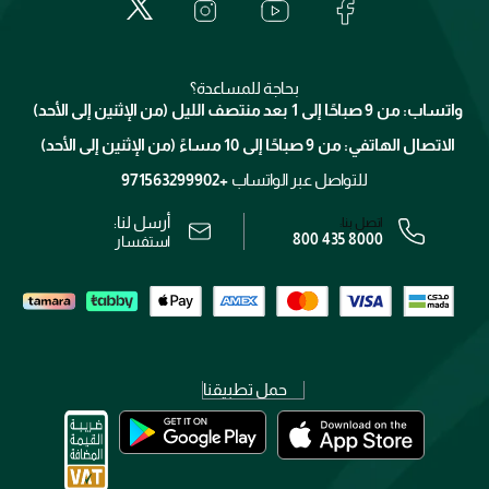
العناية بالبشرة
الدفع
جيفنشي
تواصل معنا
للإستحمام والجسم
شارك مع أصدقائك
ميك اب فور ايفر
منصّة شبكة الشركاء
العناية بالشعر
التوصيل
كلارنس
انضموا لفيسز
بحاجة للمساعدة؟
الإرجاع
واتساب: من 9 صباحًا إلى 1 بعد منتصف الليل (من الإثنين إلى الأحد)
برنامج الولاء ميوز
تتبع طلبك
الاتصال الهاتفي: من 9 صباحًا إلى 10 مساءً (من الإثنين إلى الأحد)
الوظائف
محدد المتاجر
الشروط و الأحكام
للتواصل عبر الواتساب
+971563299902
سياسة الخصوصية
أرسل لنا:
اتصل بنا:
800 435 8000
رقم السجل التجاري: 7013320481 — صادر من وزارة التجارة
استفسار
حمل تطبيقنا