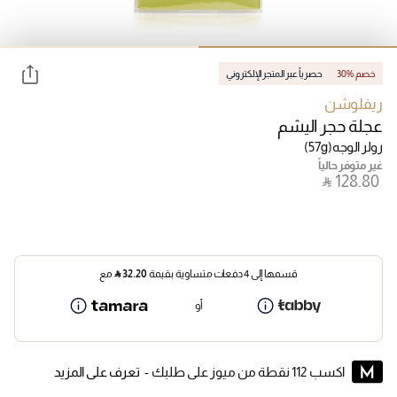
30% خصم
حصرياً عبر المتجر الإلكتروني
ريفلوشن
عجلة حجر اليشم
رولر الوجه
(57g)
غير متوفر حالياً
‎ ⃁ ⁦128.80⁩ ‎
قسمها إلى 4 دفعات متساوية بقيمة
32.20
⃁
مع
أو
اكسب 112 نقطة من ميوز على طلبك -
تعرف على المزيد