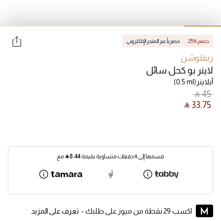
25% خصم
حصرياً عبر المتجر الإلكتروني
ريفلوشن
لاينر بو كحل سائل
آيلاينر
(0.5 ml)
‎ ⃁ ⁦45⁩ ‎
‎ ⃁ ⁦33.75⁩ ‎
قسمها إلى 4 دفعات متساوية بقيمة
8.44
⃁
مع
أو
اكسب 29 نقطة من ميوز على طلبك -
تعرف على المزيد