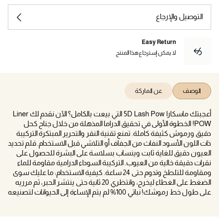
التوصيل والإرجاع
Easy Return
لا يمكن إسترجاع هذا المنتج
الوصف
عن الماركة
أعجبتك ماسكارا 5D Lash Pow التي بيعت بالكامل؟ الآن نقدم لك Liner
POW! الخطوة الأولى في تحقيق الدراما المذهلة من خلال جناح كحل
دقيق ورموش كثيفة كاملة. تمنع تقنية النقر والتحرير المبتكرة التركيبة
ذات اللون الأسود النفاث من الجفاف أو التلاشي قبل الاستخدام. قلم تحديد
العيون دقيق للغاية ثابت وينساب بسلاسة على البشرة للحصول على
نقرات دقيقة خالية من العيوب. التركيبة السوداء الدرامية مقاومة للماء
ومقاومة للتلطخ وتدوم حتى 24 ساعة. ​كيفية الاستخدام: ما عليك سوى
الضغط على الغطاء ليخرج، وانتظري 20 ثانية حتى ينتشر الحبر، ثم مرريه
على طول خط رموشك! نباتي 100% لم يتم الإساءة إلى الحيوانات لتصنيعه