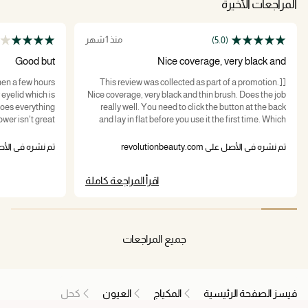
المراجعات الأخيرة
منذ 1 شهر
(5.0)
Good but
Nice coverage, very black and
then a few hours
[This review was collected as part of a promotion.]
r eyelid which is
Nice coverage, very black and thin brush. Does the job
does everything
really well. You need to click the button at the back
ower isn't great
and lay in flat before you use it the first time. Which
means you can buy ahead and leave it in a drawer
untill you need it.
تم نشره في الأصل على revolutionbeauty.com
تم نشره في الأصل على uty.com
اقرأ المراجعة كاملة
جميع المراجعات
فيسز الصفحة الرئيسية
المكياج
العيون
كحل