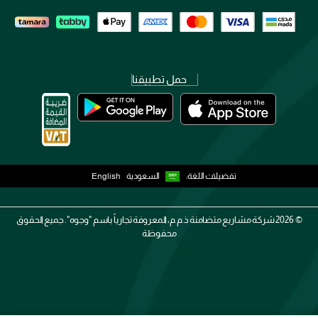
حمل تطبيقنا
تفضيلات اللغة:
السعودية
English
2026 ©
شركة مشاريع متضامنة ذ.م.م، المعروفة تجارياً باسم "وجوه". جميع الحقوق
محفوظة