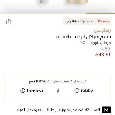
30% خصم
حصرياً عبر المتجر الإلكتروني
ريفلوشن
بلسم ميراكل لترطيب البشرة
مرطب للوجه
(42 ml)
‎ ⃁ ⁦69⁩ ‎
‎ ⃁ ⁦48.30⁩ ‎
قسمها إلى 4 دفعات متساوية بقيمة
12.07
⃁
مع
أو
اكسب 42 نقطة من ميوز على طلبك -
تعرف على المزيد