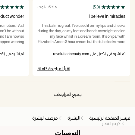
منذ 3 سنوات
(5.0)
oduct wonder
I believe in miracles
 promotion.] As
This balm is great. I've used it on my lips and cheeks
on't be without
during the day, on my feet and hands overnight and on
and I am now so
my face whilst in a dream room. It's on par with
stopped wearing
Elizabeth Arden 8 hour cream but the tube looks more
 and a smidge of
stylish and the price is a lot more reasonable. This is a
oduct indeed. It
product I'll be buying regularly.
تم نشره في الأصل على revolutionbeauty.com
تم نشره في الأصل على uty.com
 product wonder.
اقرأ المراجعة كاملة
جميع المراجعات
فيسز الصفحة الرئيسية
البشرة
مرطب البشرة
كريم النهار
التوصيات