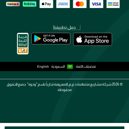
حمل تطبيقنا
تفضيلات اللغة:
السعودية
English
2026 ©
شركة مشاريع متضامنة ذ.م.م، المعروفة تجارياً باسم "وجوه". جميع الحقوق
محفوظة