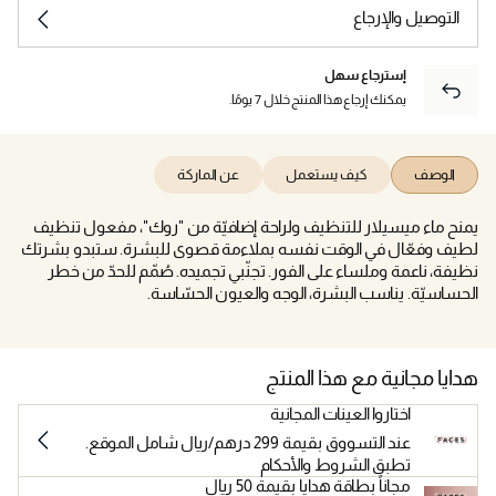
التوصيل والإرجاع
إسترجاع سهل
يمكنك إرجاع هذا المنتج خلال 7 يومًا.
الوصف
كيف يستعمل
عن الماركة
يمنح ماء ميسيلار للتنظيف ولراحة إضافيّة من "روك"، مفعول تنظيف
لطيف وفعّال في الوقت نفسه بملاءمة قصوى للبشرة. ستبدو بشرتك
نظيفة، ناعمة وملساء على الفور. تجنّبي تجميده. صُمّم للحدّ من خطر
الحساسيّة. يناسب البشرة، الوجه والعيون الحسّاسة.
هدايا مجانية مع هذا المنتج
اختاروا العينات المجانية
عند التسووق بقيمة 299 درهم/ريال شامل الموقع.
تطبق الشروط والأحكام
مجاناً بطاقة هدايا بقيمة 50 ريال