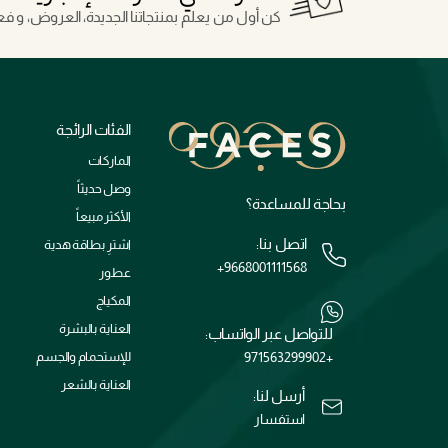
كن أول من يعلم بمنتجاتنا الجديدة، العروض، و فعال
الفئات الرائجة
الماركات
وصل حديثاً
بحاجة للمساعدة؟
الأكثر مبيعاً
اتصل بنا:
اشترِ بطاقة هدية
+9668001111568
عطور
المكياج
العناية بالبشرة
للتواصل عبر الواتساب:
+971563299902
للإستحمام والجسم
العناية بالشعر
أرسل لنا:
استفسار