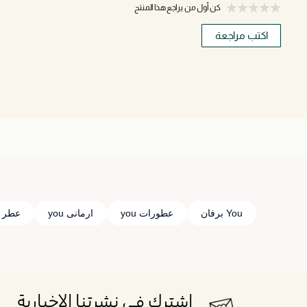
كن أول من يراجع هذا المنتج
اكتب مراجعة
You برفان
عطورات you
ارمانى you
عطر ج
اشترك في نشرتنا الإخبارية