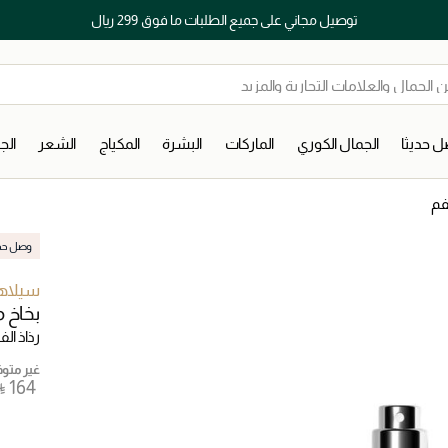
توصيل مجاني على جميع الطلبات ما فوق 299 ريال
 حديثا
الجمال الكوري
الماركات
البشرة
المكياج
الشعر
ال
لفم
وصل حديث
سيلاه
بخاخ 
رذاذ الف
غير متوفر
⃁ ⁦164⁩ ‎