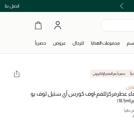
اتصل بنا
اشتري الآن و ادفع لاحقاً مع تابي و تمارا!
جسم
مجموعات الهدايا
للرجال
عروض
حصرياً
اً
حصرياً عبر المتجر الإلكتروني
تين
ماء عطرمركزللفم-اوف كورس آي ستيل لوف يو
م
(18.5ml)
 حالياً
‎ 