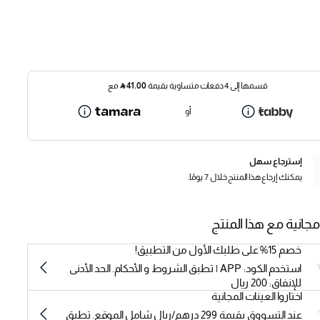
قسمها إلى 4 دفعات متساوية بقيمة
41.00
⃁
مع
أو
إسترجاع سهل
يمكنك إرجاع هذا المنتج خلال 7 يومًا.
مجانية مع هذا المنتج
خصم 15% على طلبك الأول من التطبيق!
استخدم الكود: APP | تطبق الشروط و الأحكام. الحد الأدنى
للإنفاق: 200 ريال
اختاروا العينات المجانية
عند التسووق بقيمة 299 درهم/ريال شامل الموقع. تطبق