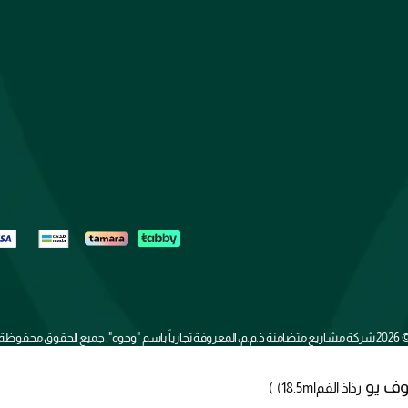
2026 
شركة مشاريع متضامنة ذ.م.م، المعروفة تجارياً باسم "وجوه". جميع الحقوق محفوظة
وف يو
رذاذ الفم
(18.5ml)