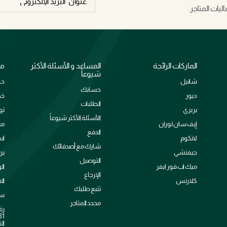
يات المتاجر.
الماركات الرائجة
المساعد و الأسئلة الأكثر
مع
شيوعاً
شانيل
حو
حسابك
ديور
خد
الطلبات
بربري
تو
الأسئلة الأكثر شيوعاً
إيف سان لوران
من
الدفع
لانكوم
ان
شارك مع أصدقائك
جيفنشي
بر
التوصيل
ميك اب فور ايفر
ال
الإرجاع
كلارنس
ال
تتبع طلبك
سي
محدد المتاجر
رق
الت