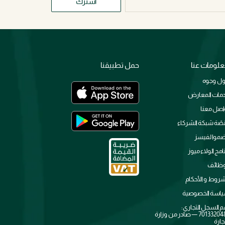
اشترك
لومات عنا
حمل تطبيقنا
ل وجوه
مات المعارض
اصل معنا
صّة شبكة الشركاء
ضموا لفيسز
نامج الولاء ميوز
وظائف
شروط و الأحكام
اسة الخصوصية
م السجل التجاري:
7013320481 — صادر من وزارة
جارة