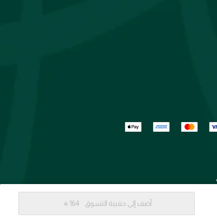
أضف إلى حقيبة التسوق
‎ ⃁ ⁦164⁩ ‎