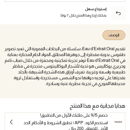
إسترجاع سهل
يمكنك إرجاع هذا المنتج خلال 7 يومًا.
الوصف
تقديم Eau d’Extrait Oral، سلسلة من البخاخات الفموية التي تعيد تصوير
طقوس بدوية.مقطرة إلى جوهرها المطلق، المواد الخام المختارة بعناية
في Eau d’Extrait Oral توفر تجربة تمكينية ومحفزة من خلال ضباب ناعم
وحريري.يوكاليبس هو تحية لأشجار اليوكاليبتوس، متجذرة في مناظر
طبيعية واسعة وغريبة. تعرف أوراق هذه الشجرة الشبيهة بالجلد
بقدرتها على توجيه حوافها نحو الشمس، مستخرجة واستغلال ثروة
محيطها الفوري في تجربة عطرية غنية وساحرة.
هدايا مجانية مع هذا المنتج
خصم 15% على طلبك الأول من التطبيق!
استخدم الكود: APP | تطبق الشروط و الأحكام. الحد
الأدنى للإنفاق: 200 ريال