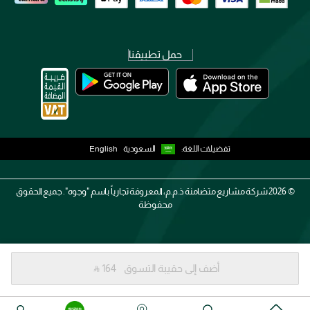
حمل تطبيقنا
تفضيلات اللغة:
السعودية
English
2026 ©
شركة مشاريع متضامنة ذ.م.م، المعروفة تجارياً باسم "وجوه". جميع الحقوق
محفوظة
أضف إلى حقيبة التسوق
‎ ⃁ ⁦164⁩ ‎