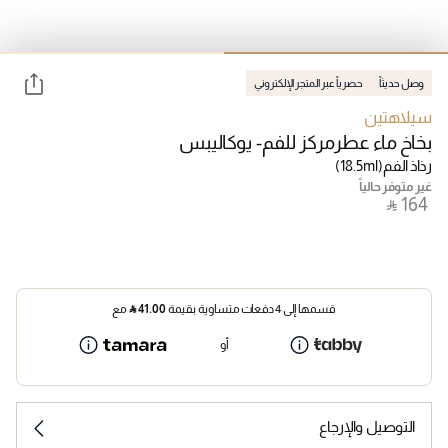
وصل حديثاً
حصرياً عبر المتجر الإلكتروني
سيلاهتين
بخاخ ماء عطرمركز للفم- يوكاليبس
رذاذ الفم
(18.5ml)
غير متوفر حالياً
‎ ⃁ ⁦164⁩ ‎
قسمها إلى 4 دفعات متساوية بقيمة
41.00
⃁
مع
أو
التوصيل والإرجاع