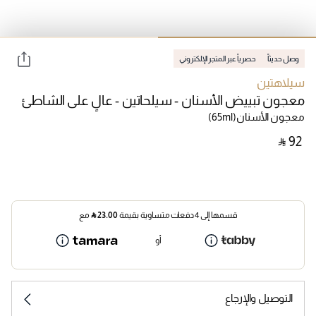
وصل حديثاً
حصرياً عبر المتجر الإلكتروني
سيلاهتين
معجون تبييض الأسنان - سيلحاتين - عالٍ على الشاطئ
معجون الأسنان
(65ml)
‎ ⃁ ⁦92⁩ ‎
قسمها إلى 4 دفعات متساوية بقيمة
23.00
⃁
مع
أو
التوصيل والإرجاع