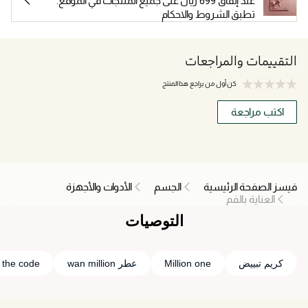
عند إنفاق 699 ريال على جميع المنتجات في الموقع.
تطبق الشروط والاحكام
التقييمات والمراجعات
كن أول من يراجع هذا المنتج
اكتب مراجعة
فيسز الصفحة الرئيسية
الجسم
الأدوات والأجهزة
العناية بالفم
التوصيات
كريم تبييض
Million one
عطر wan million
 the code