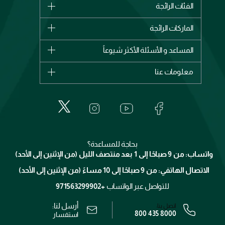
الفئات الرائجة
الماركات
الماركات الرائجة
وصل حديثاً
شانيل
المساعد و الأسئلة الأكثر شيوعاً
الأكثر مبيعاً
ديور
اشترِ بطاقة هدية
حسابك
معلومات عنا
بربري
عطور
الطلبات
إيف سان لوران
حول وجوه
المكياج
الأسئلة الأكثر شيوعاً
لانكوم
خدمات المعارض
العناية بالبشرة
الدفع
جيفنشي
تواصل معنا
للإستحمام والجسم
شارك مع أصدقائك
ميك اب فور ايفر
منصّة شبكة الشركاء
العناية بالشعر
التوصيل
كلارنس
انضموا لفيسز
بحاجة للمساعدة؟
الإرجاع
واتساب: من 9 صباحًا إلى 1 بعد منتصف الليل (من الإثنين إلى الأحد)
برنامج الولاء ميوز
تتبع طلبك
الاتصال الهاتفي: من 9 صباحًا إلى 10 مساءً (من الإثنين إلى الأحد)
الوظائف
محدد المتاجر
الشروط و الأحكام
للتواصل عبر الواتساب
+971563299902
سياسة الخصوصية
أرسل لنا:
اتصل بنا:
800 435 8000
رقم السجل التجاري: 7013320481 — صادر من وزارة التجارة
استفسار