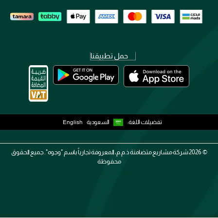
حمل تطبيقنا
تفضيلات اللغة:
السعودية
English
2026 ©
شركة مشاريع متضامنة ذ.م.م، المعروفة تجارياً باسم "وجوه". جميع الحقوق
محفوظة