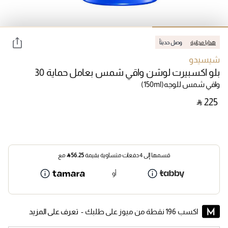
هدايا مجانية
وصل حديثاً
شيسيدو
بلو اكسبيرت لوشن واقي شمس بعامل حماية 30
واقي شمس للوجه
(150ml)
‎ ⃁ ⁦225⁩ ‎
قسمها إلى 4 دفعات متساوية بقيمة
56.25
⃁
مع
أو
اكسب 196 نقطة من ميوز على طلبك -
تعرف على المزيد