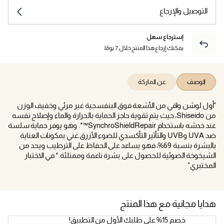
التوصيل والإرجاع
إسترجاع سهل
يمكنك إرجاع هذا المنتج خلال 7 يومًا.
الوصف
عن الماركة
"أول لوشن واقي من الأشعة فوق البنفسجية غير مرئي وخفيف الوزن
من Shiseido، حيث يتم تقوية حاجز الحماية بالحرارة والماء وإصلاح نفسه
عند خدشه باستخدام SynchroShieldRepair™*. وهو يوفر حماية سلسة
ضد UVA وUVB والتأثير التأكسدي للضوء الأزرق.غني بمكونات العناية
بالبشرة بنسبة 69%، فهو يساعد على الحفاظ على الترطيب ويحد من
الشيخوخة الضوئية للحصول على بشرة ناعمة وممتلئة.* في الاختبار
المختبري"
هدايا مجانية مع هذا المنتج
خصم 15% على طلبك الأول من التطبيق!