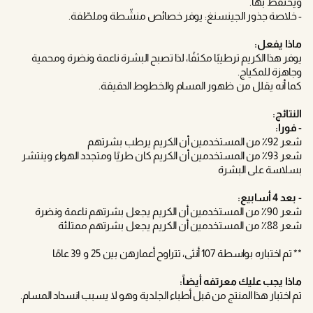
ويحتفظ بها.
- خلاصة جذور الجينسنغ: يوفر خصائص منشّطة وملطّفة.
ماذا يفعل:
يوفر هذا الكريم ترطيبًا مكثفًا، لذا تصبح البشرة ناعمة ونضرة ومحمية
وجاهزة للمكياج.
كما أنه يقلل من ظهور المسام والخطوط الدقيقة.
النتائج:
- فورا:
شعر 92٪ من المستخدمين أن الكريم يرطب بشرتهم
شعر 93٪ من المستخدمين أن الكريم كان طريًا ومتجدد الهواء وينتشر
بسلاسة على البشرة
- بعد 4 أسابيع:
شعر 90٪ من المستخدمين أن الكريم يجعل بشرتهم ناعمة ونضرة
شعر 88٪ من المستخدمين أن الكريم يجعل بشرتهم ممتلئة
** تم اختباره بواسطة 107 أنثى، تتراوح أعمارهن بين 25 و 39 عامًا
ماذا يجب عليك معرتفه أيضاً:
تم اختبار هذا المنتج من قبل أطباء الجلدية وهو لا يسبب انسداد المسام.