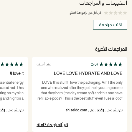
التقييمات والمراجعات
كن أول من يراجع هذا المنتج
اكتب مراجعة
المراجعات الأخيرة
منذ 1 سنة
(5.0)
I love it!
LOVE LOVE HYDRATE AND LOVE
ssential energy
I LOVE this stuff! I love the packaging. Am I the only
 acid red. This
one who realized after they got the hydrating creme
ting on my skin
that they both (the day cream spf) and this one have
g and night is a
refillable pods? This is the best stuff ever! I use a lot of
verpowering. The
skincare. Cleanse, exfoliate, hydrate, hydro acid,
o where it Takes
serum, and then retinol, THEN moisturizer so by the
تم نشره في الأصل على shiseido.com
تم نشره في الأصل على m
 the fact that it
time I get to the last part my face feels like it has
n of any product
THICC stuff in which can be uncomfortable in Texas
اقرأ المراجعة كاملة
your skin plump.
humidity. Not with this!!! It MELTED everything in like
butter!! You can clearly see the part of my hand that