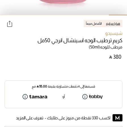
هدايا مجانية
الأفضل مبيعاً
شيسيدو
كريم ترطيب الوجه اسينشال انرجي 50مل
مرطب للوجه
(50ml)
‎ ⃁ ⁦380⁩ ‎
قسمها إلى 4 دفعات متساوية بقيمة
95.00
⃁
مع
أو
اكسب 330 نقطة من ميوز على طلبك -
تعرف على المزيد