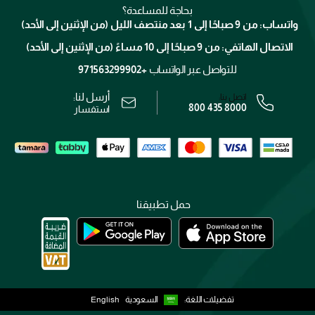
كلارنس
انضموا لفيسز
بحاجة للمساعدة؟
الإرجاع
واتساب: من 9 صباحًا إلى 1 بعد منتصف الليل (من الإثنين إلى الأحد)
برنامج الولاء ميوز
تتبع طلبك
الاتصال الهاتفي: من 9 صباحًا إلى 10 مساءً (من الإثنين إلى الأحد)
الوظائف
محدد المتاجر
الشروط و الأحكام
للتواصل عبر الواتساب
+971563299902
سياسة الخصوصية
أرسل لنا:
اتصل بنا:
800 435 8000
رقم السجل التجاري: 7013320481 — صادر من وزارة التجارة
استفسار
حمل تطبيقنا
تفضيلات اللغة:
السعودية
English