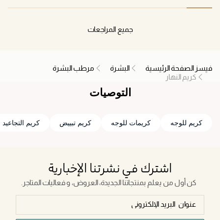
doesn't have it on, and the part that I used just the
creme on!
جميع المراجعات
فيسز الصفحة الرئيسية
البشرة
مرطب البشرة
كريم النهار
التوصيات
كريم للوجه
كريمات للوجه
كريم تبييض
كريم التجاعيد
اشترك في نشرتنا الإخبارية
كن أول من يعلم بمنتجاتنا الجديدة، العروض، و فعاليات المتاجر.