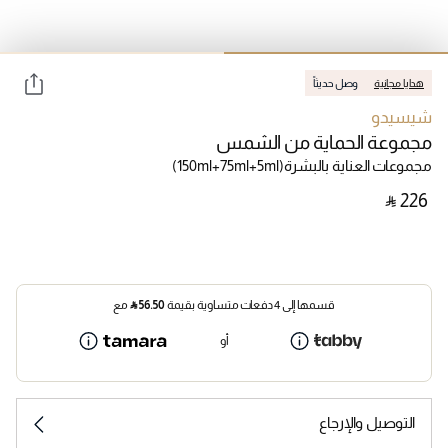
هدايا مجانية
وصل حديثاً
شيسيدو
مجموعة الحماية من الشمس
مجموعات العناية بالبشرة
(150ml+75ml+5ml)
‎ ⃁ ⁦226⁩ ‎
قسمها إلى 4 دفعات متساوية بقيمة
56.50
⃁
مع
أو
التوصيل والإرجاع