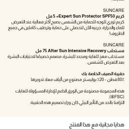
SUNCARE
كريم Expert Sun Protector SPF50+‏ 5 مل
كريم ثوري للوجه للحماية من الشمس يصبح أكثر فعالية عند التعرض
للماء والحرارة. جربيه الآن لتحصلي على حماية وترطيب كاملين في جميع
الظروف!
SUNCARE
مستحلب After Sun Intensive Recovery ‏75 مل
مستحلب مغذٍ للغاية ومجدد للبشرة، مصمم خصيصًا لاحتياجات البشرة
بعد التعرض للشمس.
حقيبة الصيف الخاصة بك
80٪ قطن - 20٪ بوليستر مصنوع من ألياف معاد تدويرها
هذه المجموعة مصنوعة من الورق الداعم للإدارة المسؤولة للغابات
(FSC®).
التزامنا بالحد من التأثير البيئي كان وراء تصميم هذه الحقيبة.
هدايا مجانية مع هذا المنتج