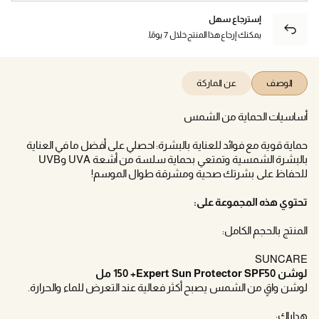
إسترجاع سهل
يمكنك إرجاع هذا المنتج خلال 7 يومًا.
الوصف
عن الماركة
أساسيات الحماية من الشمس
حماية قوية مع فوائد للعناية بالبشرة: احصلي على أفضل ما في العناية
بالبشرة الشمسية وتمتعي بحماية سلسة من أشعة UVA وUVB
للحفاظ على بشرتك صحية ومشرقة طوال الموسم!
تحتوي هذه المجموعة على:
المنتج بالحجم الكامل:
SUNCARE
لوشن Expert Sun Protector SPF50+‏ 150 مل
لوشن واقٍ من الشمس يصبح أكثر فعالية عند التعرض للماء والحرارة.
هداياك: