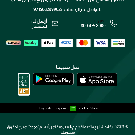
الوظائف
محدد المتاجر
الشروط و الأحكام
للتواصل عبر الواتساب
+971563299902
سياسة الخصوصية
أرسل لنا:
اتصل بنا:
800 435 8000
رقم السجل التجاري: 7013320481 — صادر من وزارة التجارة
استفسار
حمل تطبيقنا
تفضيلات اللغة:
السعودية
English
2026 ©
شركة مشاريع متضامنة ذ.م.م، المعروفة تجارياً باسم "وجوه". جميع الحقوق
محفوظة