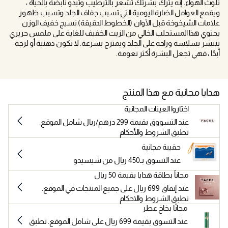
تلوث الهواء. إنه يترك بشرتك تشعر بالترطيب وتبدو نابضة بالحياة ،
ويقمع العوامل الضارة اليومية التي تسبب جفاف الجلد وتسبب ظهور
علامات الشيخوخة قبل الأوان (الخطوط الدقيقة).نسيج خفيف الوزن
يحتوي هذا المستحلب الخالي من الزيت الخفيف للغاية على ملمس حريري
ينتشر بسلاسة وراحة على الجلد ويمتزج بسرعة. لا تكون دهنية أو لزجة
أبدًا ، فهي تجعل البشرة أكثر نعومة.
هدايا مجانية مع هذا المنتج
اختاروا العينات المجانية
عند التسووق بقيمة 299 درهم/ريال شامل الموقع.
تطبق الشروط والأحكام
حقيبة مجانية
عند التسوق بـ450 ريال من شيسيدو
مجاناً بطاقة هدايا بقيمة 50 ريال
عند إنفاق 699 ريال على جميع المنتجات في الموقع.
تطبق الشروط والاحكام
مجانًا بخاخ عطر
عند التسوق بقيمة 699 ريال على شامل الموقع. تطبق