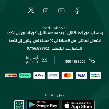
حول وجوه
المكياج
الأسئلة الأكثر شيوعاً
لانكوم
خدمات المعارض
العناية بالبشرة
الدفع
جيفنشي
تواصل معنا
للإستحمام والجسم
شارك مع أصدقائك
ميك اب فور ايفر
منصّة شبكة الشركاء
العناية بالشعر
التوصيل
كلارنس
انضموا لفيسز
بحاجة للمساعدة؟
الإرجاع
واتساب: من 9 صباحًا إلى 1 بعد منتصف الليل (من الإثنين إلى الأحد)
برنامج الولاء ميوز
تتبع طلبك
الاتصال الهاتفي: من 9 صباحًا إلى 10 مساءً (من الإثنين إلى الأحد)
الوظائف
محدد المتاجر
الشروط و الأحكام
للتواصل عبر الواتساب
+971563299902
سياسة الخصوصية
أرسل لنا:
اتصل بنا:
800 435 8000
رقم السجل التجاري: 7013320481 — صادر من وزارة التجارة
استفسار
حمل تطبيقنا