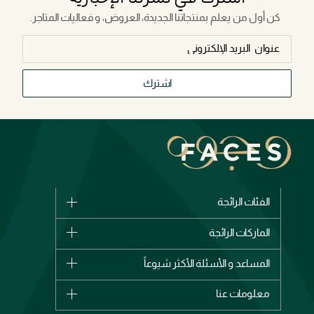
كن أول من يعلم بمنتجاتنا الجديدة، العروض، و فعاليات المتاجر.
اشترك
الفئات الرائجة
الماركات
الماركات الرائجة
وصل حديثاً
شانيل
المساعد و الأسئلة الأكثر شيوعاً
الأكثر مبيعاً
ديور
اشترِ بطاقة هدية
حسابك
معلومات عنا
بربري
عطور
الطلبات
إيف سان لوران