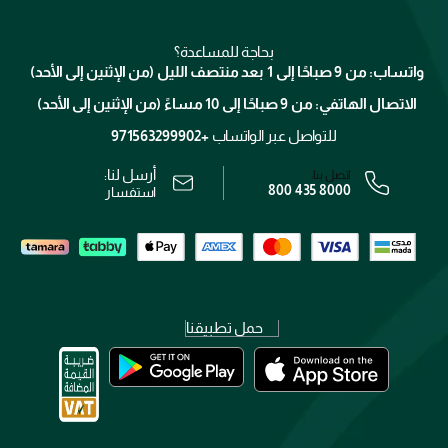
للإستحمام والجسم
شارك مع أصدقائك
ميك اب فور ايفر
منصّة شبكة الشركاء
العناية بالشعر
التوصيل
كلارنس
انضموا لفيسز
بحاجة للمساعدة؟
الإرجاع
واتساب: من 9 صباحًا إلى 1 بعد منتصف الليل (من الإثنين إلى الأحد)
برنامج الولاء ميوز
تتبع طلبك
الاتصال الهاتفي: من 9 صباحًا إلى 10 مساءً (من الإثنين إلى الأحد)
الوظائف
محدد المتاجر
الشروط و الأحكام
للتواصل عبر الواتساب
+971563299902
سياسة الخصوصية
أرسل لنا:
اتصل بنا:
800 435 8000
رقم السجل التجاري: 7013320481 — صادر من وزارة التجارة
استفسار
حمل تطبيقنا