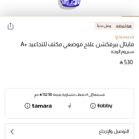
هدايا مجانية
وصل حديثاً
شيسيدو
فايتال بيرفكشن علاج موضعي مكثف للتجاعيد A+
سيروم الوجه
‎ ⃁ ⁦530⁩ ‎
قسمها إلى 4 دفعات متساوية بقيمة
132.50
⃁
مع
أو
التوصيل والإرجاع