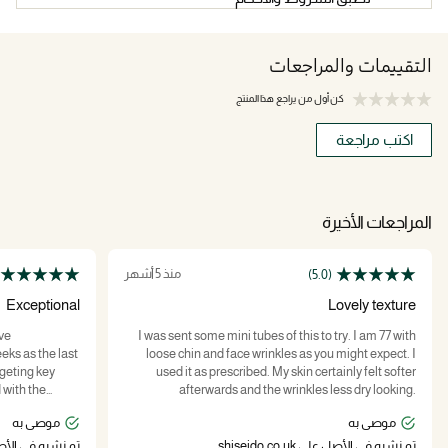
التقييمات والمراجعات
كن أول من يراجع هذا المنتج
اكتب مراجعة
المراجعات الأخيرة
منذ 5 أشهر
(5.0)
Exceptional
Lovely texture
ive
I was sent some mini tubes of this to try. I am 77 with
ks as the last
loose chin and face wrinkles as you might expect. I
rgeting key
used it as prescribed. My skin certainly felt softer
 with the
afterwards and the wrinkles less dry looking.
Absorbed well and not greasy. Highly recommended
موصى به
موصى به
boost firmness,
Submitted as part of a free sample program."
retinol alone.
تم نشره في الأصل على shiseido.co.uk
تم نشره في الأصل على .uk