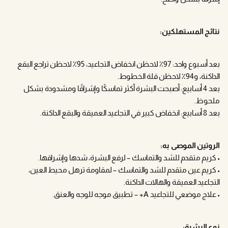
نتائج المستهلكين:
بعد أسبوع واحد: 97٪ لاحظن انخفاض التجاعيد، 95٪ لاحظن تراجع البقع
الداكنة، و94٪ لاحظن قلة الخطوط.
بعد 4 أسابيع: أصبحت البشرة أكثر تماسكًا وإشراقًا ومشدودة بشكل
ملحوظ.
بعد 8 أسابيع: انخفاض كبير في التجاعيد العميقة والبقع الداكنة.
الروتين الموصى به:
• كريم متقدم للشد والتماسك – لرفع البشرة، شدها وإشراقها.
• كريم عين متقدم للشد والتماسك – لمقاومة ترهل محيط العين،
التجاعيد العميقة والهالات الداكنة.
• علاج موضعي للتجاعيد A+ – تطبيق موجه للوجه والعنق.
نوع البشرة: