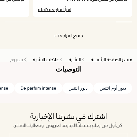
tent, while
اقرأ المراجعة كاملة
get dark spots
w. The
hat I really
th no oily
les have
جميع المراجعات
mer and more
f all, it hasn't
other retinol
فيسز الصفحة الرئيسية
البشرة
علاجات البشرة
سيروم
gramme for
التوصيات
ديور أوم انتنس
ديور انتنس
De parfum intense
Intense
اشترك في نشرتنا الإخبارية
كن أول من يعلم بمنتجاتنا الجديدة، العروض، و فعاليات المتاجر.