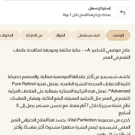
إسترجاع سهل
يمكنك إرجاع هذا المنتج خلال 7 يومًا.
الوصف
كيف يستعمل
الفوائد
عن الماركة
المكونات
علاج موضعي للتجاعيد A+ – عناية مكثفة وموجهة لمكافحة علامات
التقدم في العمر.
تكشف شيسيدو عن أكثر علاجاتها الموضعية فعالية، والمصمم خصيصًا
لتلبية الاحتياجات المحددة للبشرة الناضجة. بفضل تقنية Pure Retinol
Advanced™، تعمل هذه التركيبة المبتكرة بفعالية على العلامات المرئية
للتقدم في العمر مثل التجاعيد العميقة، البقع الداكنة، وفقدان التماسك.
نتائج مثبتة سريريًا خلال 7 أيام فقط، مع تحسن مستمر يصل إلى 8
أسابيع.
كجزء من مجموعة Vital Perfection، يجسد هذا العلاج الاحترافي التميز
العلمي لشيسيدو، ليمنح البشرة مظهرًا مشدودًا، أكثر تماسكًا، وأكثر
إشراقًا بشكل واضح.