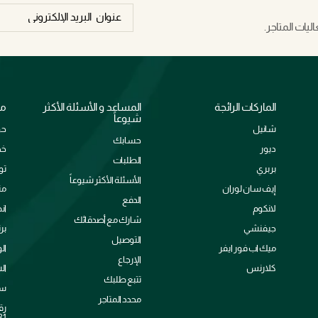
يات المتاجر.
الماركات الرائجة
المساعد و الأسئلة الأكثر
مع
شيوعاً
شانيل
حو
حسابك
ديور
خد
الطلبات
بربري
تو
الأسئلة الأكثر شيوعاً
إيف سان لوران
من
الدفع
لانكوم
ان
شارك مع أصدقائك
جيفنشي
بر
التوصيل
ميك اب فور ايفر
ال
الإرجاع
كلارنس
ال
تتبع طلبك
سي
محدد المتاجر
رق