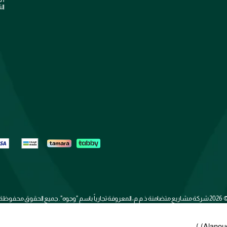
الت
2026 
شركة مشاريع متضامنة ذ.م.م، المعروفة تجارياً باسم "وجوه". جميع الحقوق محفوظة
(Alanoud