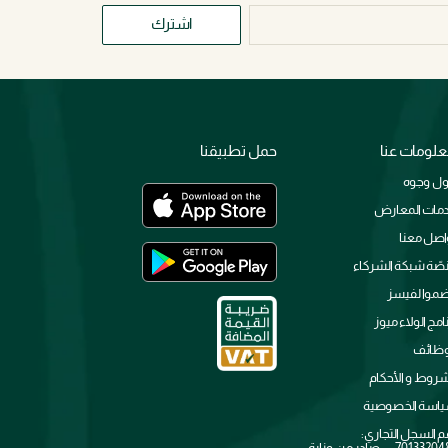
اشترك
لومات عنا
حمل تطبيقنا
ل وجوه
مات المعارض
اصل معنا
صّة شبكة الشركاء
ضموا لفيسز
نامج الولاء ميوز
وظائف
شروط و الأحكام
اسة الخصوصية
م السجل التجاري:
7013320481 — صادر من وزارة