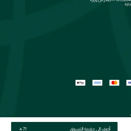
جارة
أضف إلى حقيبة التسوق
‎ ⃁ ⁦71⁩ ‎