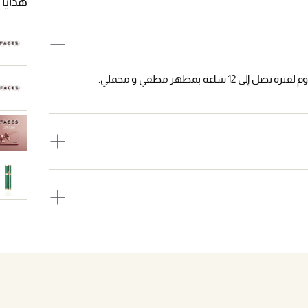
هدايا 
عة بمظهر مطفي و مخملي.