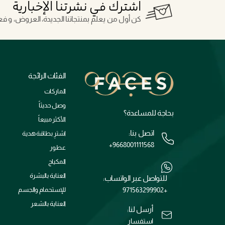
اشترك في نشرتنا الإخبارية
كن أول من يعلم بمنتجاتنا الجديدة، العروض، و فعال
الفئات الرائجة
الماركات
وصل حديثاً
بحاجة للمساعدة؟
الأكثر مبيعاً
اتصل بنا:
اشترِ بطاقة هدية
+9668001111568
عطور
المكياج
العناية بالبشرة
للتواصل عبر الواتساب:
+971563299902
للإستحمام والجسم
العناية بالشعر
أرسل لنا:
استفسار