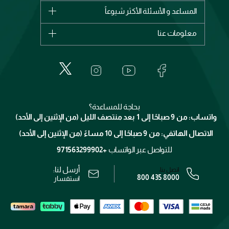
شانيل
المساعد و الأسئلة الأكثر شيوعاً
الأكثر مبيعاً
ديور
اشترِ بطاقة هدية
حسابك
معلومات عنا
بربري
عطور
الطلبات
إيف سان لوران
حول وجوه
المكياج
الأسئلة الأكثر شيوعاً
لانكوم
خدمات المعارض
العناية بالبشرة
الدفع
جيفنشي
تواصل معنا
للإستحمام والجسم
شارك مع أصدقائك
ميك اب فور ايفر
منصّة شبكة الشركاء
العناية بالشعر
التوصيل
كلارنس
انضموا لفيسز
بحاجة للمساعدة؟
الإرجاع
واتساب: من 9 صباحًا إلى 1 بعد منتصف الليل (من الإثنين إلى الأحد)
برنامج الولاء ميوز
تتبع طلبك
الاتصال الهاتفي: من 9 صباحًا إلى 10 مساءً (من الإثنين إلى الأحد)
الوظائف
محدد المتاجر
الشروط و الأحكام
للتواصل عبر الواتساب
+971563299902
سياسة الخصوصية
أرسل لنا:
اتصل بنا:
800 435 8000
رقم السجل التجاري: 7013320481 — صادر من وزارة التجارة
استفسار