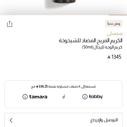
وصل حديثاً
سيسلي
الكريم المريح المضاد للشيخوخة
كريم الوجه للرجال
(50ml)
‎ ⃁ ⁦1345⁩ ‎
قسمها إلى 4 دفعات متساوية بقيمة
336.25
⃁
مع
أو
التوصيل والإرجاع