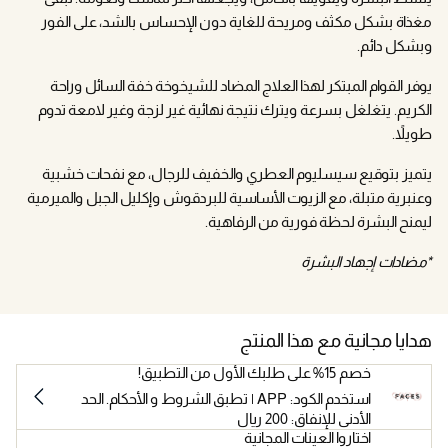
مغذاة بشكل مكثف ومريحة للغاية دون الإحساس بالشد، على الفور
وبشكل دائم.
يوفر القوام المبتكر لهذا العلاج المضاد للشيخوخة خفة السائل وراحة
الكريم. يتغلغل بسرعة ويترك نتيجة نهائية غير لزجة وغير لامعة تدوم
طويلاً.
يتميز بتوقيع سيسليوم العطري والخفيف للرجال، مع نفحات خشبية
وعنبرية متبلة، مع الزيوت الأساسية للبردقوش وإكليل الجبل والميرمية
ليمنح البشرة لحظة فورية من الرفاهية.
*مضادات إجهاد البشرة
هدايا مجانية مع هذا المنتج
خصم 15% على طلبك الأول من التطبيق!
استخدم الكود: APP | تطبق الشروط و الأحكام. الحد
الأدنى للإنفاق: 200 ريال
اختاروا العينات المجانية