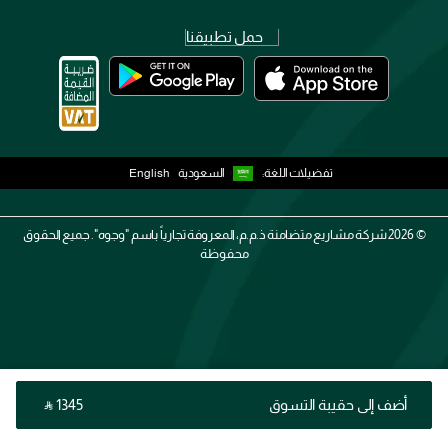
حمل تطبيقنا
تفضيلات اللغة:
السعودية
English
2026 ©
شركة مشاريع متضامنة ذ.م.م، المعروفة تجارياً باسم "وجوه". جميع الحقوق
محفوظة
أضف إلى حقيبة التسوق
‎ ⃁ ⁦1345⁩ ‎