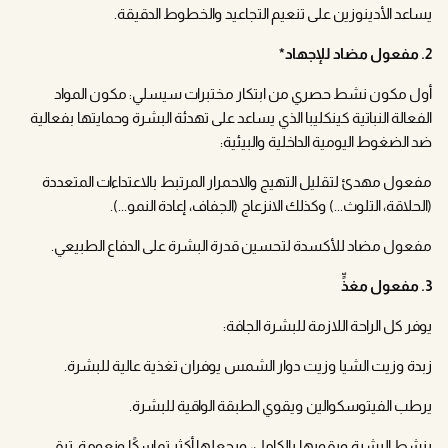
يساعد الأدينوزين على تنعيم التجاعيد والخطوط الدقيقة.
2. مفعول مضاد للإجهاد*
أول مكون نشط حصري من ابتكار مختبرات سيسلي: مكون المواد
الفعالة النباتية كينكليبا الذي يساعد على تهدئة البشرة وحمايتها بفعالية
ضد الضغوط اليومية الداخلية والبيئية:
مفعول مهدئ لتقليل التهيج والاحمرار المرتبط بالاعتداءات المتعددة
(الحلاقة، التلوث...) وكذلك الانزعاج (الجفاف، إعادة النمو...).
مفعول مضاد للأكسدة لتحسين قدرة البشرة على الدفاع الطبيعي.
3. مفعول مغذٍّ
يوفر كل الراحة اللازمة للبشرة الجافة:
زبدة وزيت الشيا وزيت دوار الشمس يوفران تغذية عالية للبشرة.
يرطب الفيتوسكوالين ويقوي الطبقة الواقية للبشرة.
ينشط البشرة ويقويها بالكامل، ويجعلها أكثر تماسكًا ونعومة. تبقى